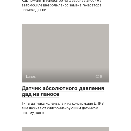
Как поменять генератор на шевроле ланос? На
автомобиле шевроле ланос замена генератора
происходит не
Lanos
0
Датчик абсолютного давления
дад на ланосе
Типы датчика коленвала и их конструкция ДПКВ
еще называют синхронизирующим датчиком
потому, как с