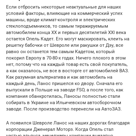
Если отбросить некоторые неактуальные для наших
условий факторы, влияющие на коммерческий успех
машины, вроде климат-контроля и электрических
стеклоподъемников, то самым тиражируемым
автомобилем конца ХХ и первых десятилетий ХХІ века
остается Опель Кадет. Его могут маскировать, клеить на
решетку бабочки от Шевроле или ракушки от Дэу, все
равно он останется тем самым Кадетом, который
покорил Европу в 70-80-х годах. Ничего плохого в этом
нет, потому что на каждый товар есть свой покупатель,
а как оказалось, не все в восторге от автомобилей ВАЗ.
Как разумная альтернатива и как автомобиль на
каждый день, Ланос пришелся ко двору. Сначала его
выпускали в Польше на заводе FSO, а после того, как
компания обанкротилась, Ланосы полностью стали
собирать в Украине на Ильичевском автосборочном
заводе. После производство перенесли на АвтоЗАЗ.
А появился Шевроле Ланос на наших дорогах благодаря
корпорации Дженерал Моторз. Когда Опель стал
частью альянса, менеджеры компании внезапно