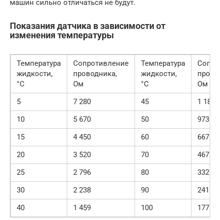
машин сильно отличаться не будут.
Показания датчика в зависимости от
изменения температуры
Температура
Сопротивление
Температура
Сопро
жидкости,
проводника,
жидкости,
прово
°С
Ом
°С
Ом
5
7 280
45
1 188
10
5 670
50
973
15
4 450
60
667
20
3 520
70
467
25
2 796
80
332
30
2 238
90
241
40
1 459
100
177