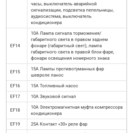
часы, выключатель аварийной
сигнализации, подсветка пепельницы,
аудиосистема, выключатель
кондиционера
10А Лампа сигнала торможения/
габаритного света в правом заднем
EF14
фонаре (габаритный свет), лампа
габаритного света в правой блок-фаре,
фонари освещения номерного знака
15А Лампы противотуманных фар
EF15
шевроле ланос
EF16
15А Топливный насос
EF17
10А Звуковой сигнал
10А Электромагнитная муфта компрессора
EF18
кондиционера
EF19
25А Контакт «30» реле фар