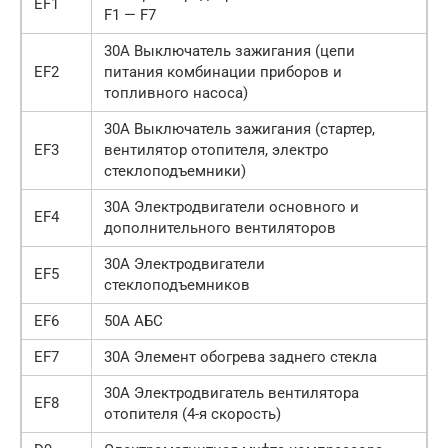
EF1
F1 — F7
30А Выключатель зажигания (цепи
EF2
питания комбинации приборов и
топливного насоса)
30А Выключатель зажигания (стартер,
EF3
вентилятор отопителя, электро
стеклоподъемники)
30А Электродвигатели основного и
EF4
дополнительного вентиляторов
30А Электродвигатели
EF5
стеклоподъемников
EF6
50А АБС
EF7
30А Элемент обогрева заднего стекла
30А Электродвигатель вентилятора
EF8
отопителя (4-я скорость)