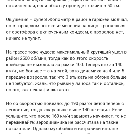
пожизненная, если обкатку проведет хозяин в 50 км.
Ощущения – супер! Жопометр в районе гаражей молчал,
но в городском потоке изменения на лицо: трогаешься
от светофора с включенным кондеем, а провалов нет,
ничего не тупит.
На трассе тоже чудеса: максимальный крутящий ушел в
район 2500 об/мин, тогда как до этого скорость
крейсера не выходила за рамки 100. Теперь это за 140
км/ч , но больше – с натугой, зато динамика на 4 или 5
передаче возросла, так что 3 втыкать на обгоне больше
не требуется. Жаль, что рывки у ланоса так и остались,
но это, как некая фишка авто.
Но со скоростью повезло: до 190 разгоняется теперь с
легкостью, тогда как раньше выше 140 не ездил. Если
услышите, что после 160 км/ч завывать начинает, то не
переживайте: аэродинамика не рассчитана на такие
показатели. Однако мухобойки и ветровики вполне