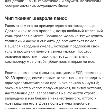
для детали – быть герметичной и служить логическим
завершением симметричного блока.
Чип тюнинг шевроле ланос
Рассмотрим его на примере одного автовладельца.
Достали как-то его провалы, когда любимый железный
конь трогался с места. Возникло желание тут же купить
топливный насос и сменить, да вот интернет помог.
Нашелся народный умелец, который предложил свои
услуги прошивки прямо в своем гараже. Процесс
оказался простым: подоткнул тот для начала к
компьютеру мозг, чтобы убедиться, в норме ли все.
Если вы поменяли фильтры, заглушили EGR, термос на
92, ВВ провода, свечи новые, то чип-тюнинг проводить –
одно удовольствие; сама прошивка заняла минуты 3;
закрыл мастер капот, получил расчет, визитку оставил,
наставление дал: заправляться на Роснефти строго
запрещено из-за бензина некачественного, оттого и
жрет машина его в 2 раза больше, чем подобное
топливо на других заправках; гарантия на чип-тюнинг