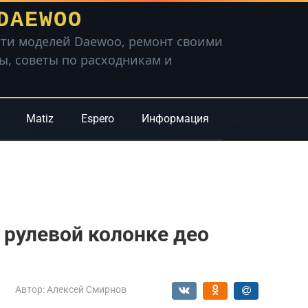
DAEWOO
ти моделей Daewoo, ремонт своими
вы, советы по расходникам и
Matiz
Espero
Информация
 рулевой колонке део
Автор:
Алексей Смирнов