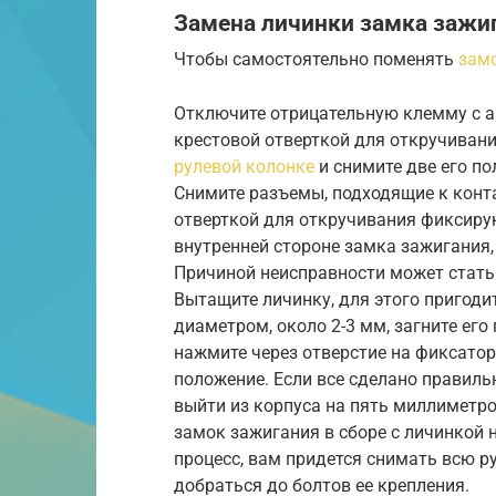
Замена личинки замка зажи
Чтобы самостоятельно поменять
зам
Отключите отрицательную клемму с а
крестовой отверткой для откручиван
рулевой колонке
и снимите две его по
Снимите разъемы, подходящие к конта
отверткой для откручивания фиксиру
внутренней стороне замка зажигания, 
Причиной неисправности может стать
Вытащите личинку, для этого пригод
диаметром, около 2-3 мм, загните его
нажмите через отверстие на фиксатор
положение. Если все сделано правиль
выйти из корпуса на пять миллиметро
замок зажигания в сборе с личинкой н
процесс, вам придется снимать всю р
добраться до болтов ее крепления.