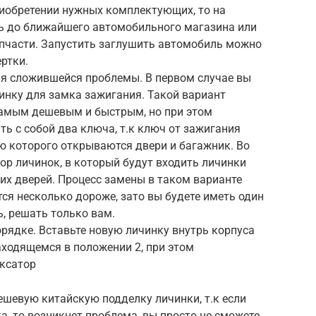
риобретении нужных комплектующих, то на
ь до ближайшего автомобильного магазина или
пчасти. Запустить заглушить автомобиль можно
ртки.
ия сложившейся проблемы. В первом случае вы
инку для замка зажигания. Такой вариант
самым дешевым и быстрым, но при этом
ть с собой два ключа, т.к ключ от зажигания
ю которого открываются двери и багажник. Во
ор личинок, в который будут входить личинки
их дверей. Процесс замены в таком варианте
ся несколько дороже, зато вы будете иметь один
ь, решать только вам.
рядке. Вставьте новую личинку внутрь корпуса
аходящемся в положении 2, при этом
ксатор
дешевую китайскую подделку личинки, т.к если
а, то возникнет проблема, вы просто не сможете