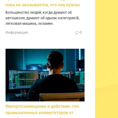
пока не оказывается, что они нужны
Большинство людей, когда думают об
автошколе, думают об одном: категория Б,
легковая машина, экзамен.
Информация
0
Импортозамещение в действии: топ
промышленных коммутаторов от