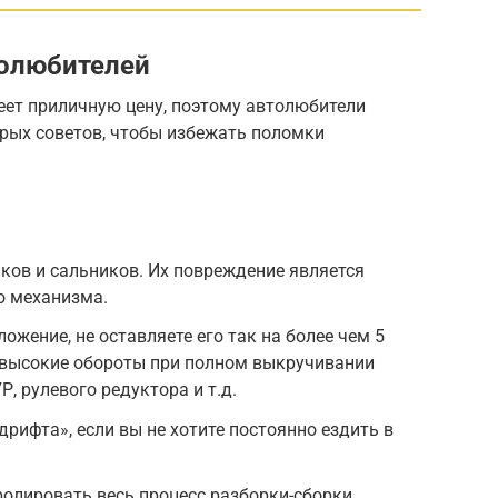
толюбителей
еет приличную цену, поэтому автолюбители
рых советов, чтобы избежать поломки
ков и сальников. Их повреждение является
о механизма.
ожение, не оставляете его так на более чем 5
ю высокие обороты при полном выкручивании
Р, рулевого редуктора и т.д.
дрифта», если вы не хотите постоянно ездить в
ролировать весь процесс разборки-сборки