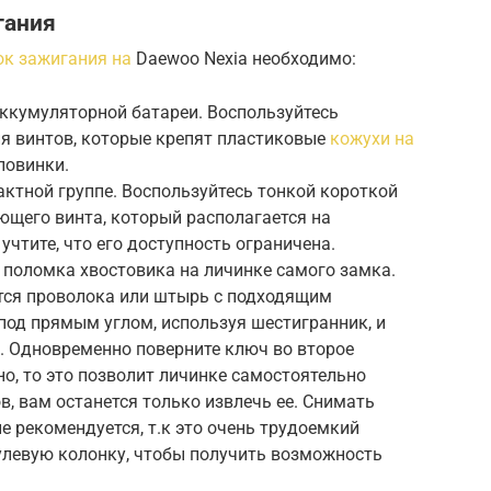
гания
ок зажигания на
Daewoo Nexia необходимо:
ккумуляторной батареи. Воспользуйтесь
ия винтов, которые крепят пластиковые
кожухи на
ловинки.
ктной группе. Воспользуйтесь тонкой короткой
ющего винта, который располагается на
учтите, что его доступность ограничена.
 поломка хвостовика на личинке самого замка.
ится проволока или штырь с подходящим
 под прямым углом, используя шестигранник, и
. Одновременно поверните ключ во второе
но, то это позволит личинке самостоятельно
в, вам останется только извлечь ее. Снимать
е рекомендуется, т.к это очень трудоемкий
улевую колонку, чтобы получить возможность