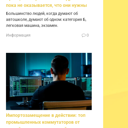
пока не оказывается, что они нужны
Большинство людей, когда думают об
автошколе, думают об одном: категория Б,
легковая машина, экзамен.
Информация
0
Импортозамещение в действии: топ
промышленных коммутаторов от