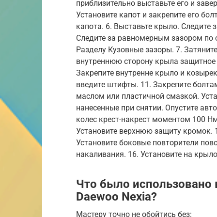
приблизительно выставьте его и завер
Установите капот и закрепите его бол
капота. 6. Выставьте крыло. Следите 
Следите за равномерным зазором по о
Разделу Кузовные зазоры. 7. Затяните
внутреннюю сторону крыла защитное п
Закрепите внутренне крыло и козырек
введите штифты. 11. Закрепите болта
маслом или пластичной смазкой. Уста
нанесенные при снятии. Опустите авт
колес крест-накрест моментом 100 Нм.
Установите верхнюю защиту кромок. 1
Установите боковые повторители пово
накаливания. 16. Установите на крыл
Что было использовано 
Daewoo Nexia?
Мастеру точно не обойтись без: