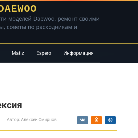
DAEWOO
ти моделей Daewoo, ремонт своими
вы, советы по расходникам и
Matiz
Espero
Информация
ексия
Автор:
Алексей Смирнов