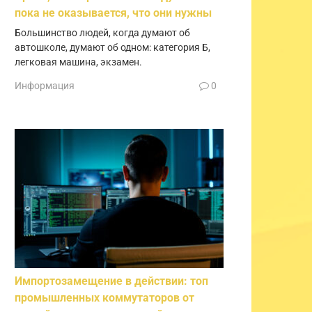
пока не оказывается, что они нужны
Большинство людей, когда думают об
автошколе, думают об одном: категория Б,
легковая машина, экзамен.
Информация
0
Импортозамещение в действии: топ
промышленных коммутаторов от