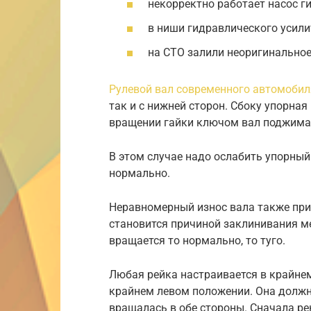
некорректно работает насос г
в ниши гидравлического усили
на СТО залили неоригинальное
Рулевой вал современного автомобил
так и с нижней сторон. Сбоку упорная
вращении гайки ключом вал поджимае
В этом случае надо ослабить упорный
нормально.
Неравномерный износ вала также прив
становится причиной заклинивания м
вращается то нормально, то туго.
Любая рейка настраивается в крайнем
крайнем левом положении. Она должна
вращалась в обе стороны. Сначала ре