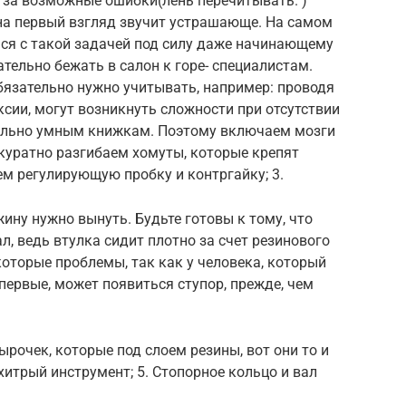
 за возможные ошибки(лень перечитывать. )
 на первый взгляд звучит устрашающе. На самом
ться с такой задачей под силу даже начинающему
тельно бежать в салон к горе- специалистам.
обязательно нужно учитывать, например: проводя
ксии, могут возникнуть сложности при отсутствии
тельно умным книжкам. Поэтому включаем мозги
ккуратно разгибаем хомуты, которые крепят
ем регулирующую пробку и контргайку; 3.
ину нужно вынуть. Будьте готовы к тому, что
л, ведь втулка сидит плотно за счет резинового
которые проблемы, так как у человека, который
ервые, может появиться ступор, прежде, чем
рочек, которые под слоем резины, вот они то и
хитрый инструмент; 5. Стопорное кольцо и вал