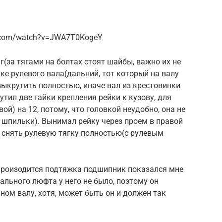
e.com/watch?v=JWA7T0KogeY
г(за тягами на болтах стоят шайбы, важно их не
ке рулевого вала(дальний, тот который на валу
ыкрутить полностью, иначе вал из крестовинки
утил две гайки крепления рейки к кузову, для
ой) на 12, потому, что головкой неудобно, она не
а шпильки). Вынимал рейку через проем в правой
ь снять рулевую тягку полностью(с рулевым
произодится подтяжка подшипник показался мне
иального люфта у него не было, поэтому он
ном валу, хотя, может быть он и должен так