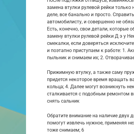
После подтяжки отпишусь, извиняюсь
замена втулки рулевой рейки только
деле, все банально и просто. Справи
автомобилисту, и совершенно не обяза
Есть, конечно, свои детали, которые 
замену втулки рулевой рейки Д э у Не
смекалки, если доверяться исключи
и поэтапно приступаем к работе: 1. А
пыльник и снимаем их; 2. Отворачива
Прижимную втулку, а также саму пруж
придется некоторое время вращать ва
кольца; 4. Далее могут возникнуть не
сталкивается с подобным ремонтом вп
снять сальник
Обратите внимание на наличие двух ды
помогут извлечь нужное, применяя не
тоже снимаем; 6