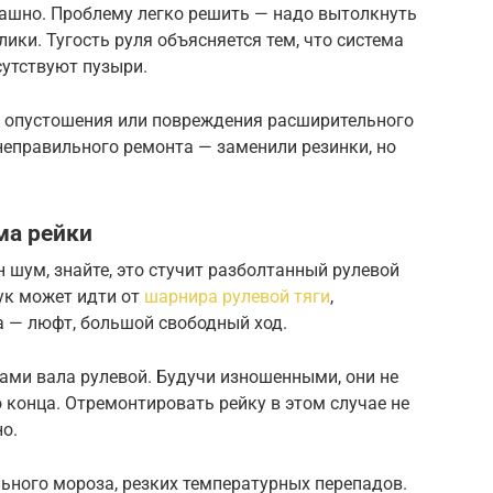
рашно. Проблему легко решить — надо вытолкнуть
ики. Тугость руля объясняется тем, что система
сутствуют пузыри.
а опустошения или повреждения расширительного
неправильного ремонта — заменили резинки, но
ма рейки
 шум, знайте, это стучит разболтанный рулевой
тук может идти от
шарнира рулевой тяги
,
 — люфт, большой свободный ход.
ами вала рулевой. Будучи изношенными, они не
 конца. Отремонтировать рейку в этом случае не
о.
льного мороза, резких температурных перепадов.