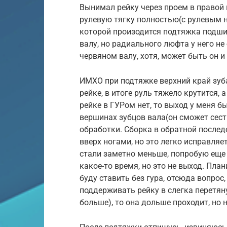
Вынимал рейку через проем в правой 
рулевую тягку полностью(с рулевым 
которой произодится подтяжка подшип
валу, но радиального люфта у него не
червяном валу, хотя, может быть он и
ИМХО при подтяжке верхний край зуба
рейке, в итоге руль тяжело крутится, а
рейке в ГУРом нет, то выход у меня б
вершинах зубцов вала(он сможет сесть
обработки. Сборка в обратной послед
вверх ногами, но это легко исправля
стали заметно меньше, попробую еще
какое-то время, но это не выход. План
буду ставить без гура, отсюда вопрос
поддерживать рейку в слегка перетя
больше), то она дольше проходит, но 