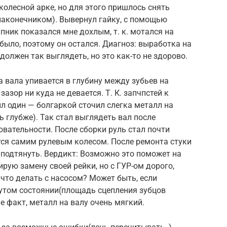
колесной арке, но для этого пришлось снять
наконечником). Вывернул гайку, с помощью
ник показался мне дохлым, т. к. мотался на
 было, поэтому он остался. Диагноз: выработка на
 должен так выглядеть, но это как-то не здорово.
 вала упивается в глубину между зубьев на
 зазор ни куда не девается. Т. К. запчпстей к
ыл один — болгаркой сточил слегка металл на
 глубже). Так стал выглядеть вал после
овательности. После сборки руль стал почти
ется самим рулевым колесом. После ремонта стуки
 подтянуть. Вердикт: Возможно это поможет на
ирую замену своей рейки, но с ГУР-ом дорого,
, что делать с насосом? Может быть, если
нутом состоянии(площадь сцепления зубцов
не факт, металл на валу очень мягкий.