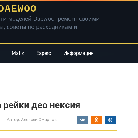
DAEWOO
ти моделей Daewoo, ремонт своими
вы, советы по расходникам и
Matiz
Espero
Информация
 рейки део нексия
Автор:
Алексей Смирнов