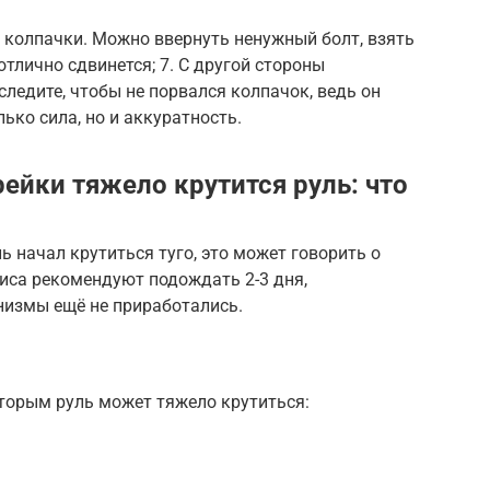
е колпачки. Можно ввернуть ненужный болт, взять
отлично сдвинется; 7. С другой стороны
следите, чтобы не порвался колпачок, ведь он
лько сила, но и аккуратность.
ейки тяжело крутится руль: что
ь начал крутиться туго, это может говорить о
виса рекомендуют подождать 2-3 дня,
низмы ещё не приработались.
торым руль может тяжело крутиться: