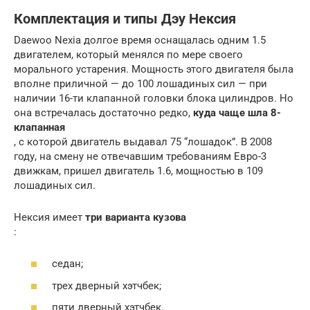
Комплектация и типы Дэу Нексия
Daewoo Nexia долгое время оснащалась одним 1.5
двигателем, который менялся по мере своего
морального устарения. Мощность этого двигателя была
вполне приличной — до 100 лошадиных сил — при
наличии 16-ти клапанной головки блока цилиндров. Но
она встречалась достаточно редко,
куда чаще шла 8-
клапанная
, с которой двигатель выдавал 75 “лошадок”. В 2008
году, на смену не отвечавшим требованиям Евро-3
движкам, пришел двигатель 1.6, мощностью в 109
лошадиных сил.
Нексия имеет
три варианта кузова
:
седан;
трех дверный хэтчбек;
пяти дверный хэтчбек.