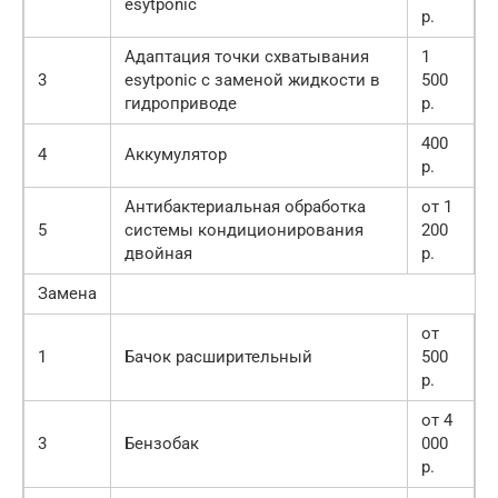
esytponic
р.
Адаптация точки схватывания
1
3
esytponic с заменой жидкости в
500
гидроприводе
р.
400
4
Аккумулятор
р.
Антибактериальная обработка
от 1
5
системы кондиционирования
200
двойная
р.
Замена
от
1
Бачок расширительный
500
р.
от 4
3
Бензобак
000
р.