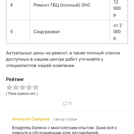
12
4
Ремонт ГБЦ (полный) OHC
000
р.
от 2
5
Сход-развал
000
р.
Актуальные цены на ремонт, а также полный список
доступных в нашем центре работ уточняйте у
специалистов нашей компании.
Рейтинг
( Пока оценок нет )
0
Алексей Смирнов
/ автор статьи
Владелец Daewoo с многолетним опытом. Знаю всё о
ремонте и обслуживании этих автомобилей.