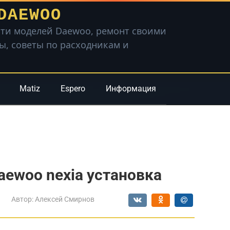
DAEWOO
ти моделей Daewoo, ремонт своими
вы, советы по расходникам и
Matiz
Espero
Информация
ewoo nexia установка
Автор:
Алексей Смирнов