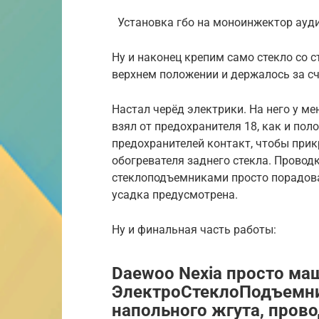
Установка гбо на моноинжектор ауд
Ну и наконец крепим само стекло со 
верхнем положении и держалось за сч
Настал черёд электрики. На него у ме
взял от предохранителя 18, как и пол
предохранителей контакт, чтобы прик
обогревателя заднего стекла. Проводк
стеклоподъемниками просто порадова
усадка предусмотрена.
Ну и финальная часть работы:
Daewoo Nexia просто маш
ЭлектроСтеклоПодъемник
напольного жгута, пров