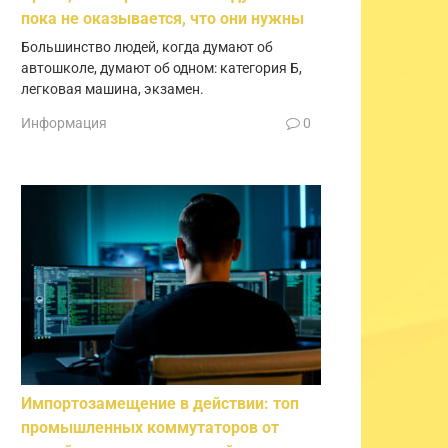
пока не оказывается, что они нужны
Большинство людей, когда думают об
автошколе, думают об одном: категория Б,
легковая машина, экзамен.
Информация
0
Импортозамещение в действии: топ
промышленных коммутаторов от