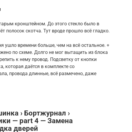
и
старым кронштейном. До этого стекло было в
ёт полосок скотча. Тут вроде прошло всё гладко.
ня ушло времени больше, чем на всё остальное. +
ожено по схеме. Долго не мог вытащить из блока
репить к нему провод. Подсветку от кнопки
а, которая даётся в комплекте со
ла, провода длинные, всё размечено, даже
инка › Бортжурнал ›
и — part 4 — Замена
одка дверей