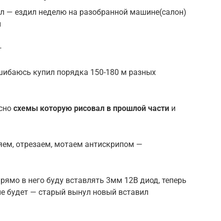
был — ездил неделю на разобранной машине(салон)
л
—
ошибаюсь купил порядка 150-180 м разных
асно
схемы которую рисовал в прошлой части
и
яем, отрезаем, мотаем антискрипом —
рямо в него буду вставлять 3мм 12В диод, теперь
не будет — старый вынул новый вставил