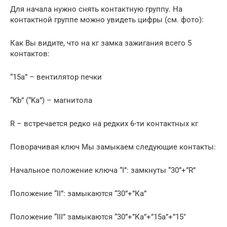
Для начала нужно снять контактную группу. На
контактной группе можно увидеть цифры (см. фото):
Как Вы видите, что на кг замка зажигания всего 5
контактов:
“15а” – вентилятор печки
“Kb” (“Ka”) – магнитола
R – встречается редко на редких 6-ти контактных кг
Поворачивая ключ Мы замыкаем следующие контакты:
Начальное положение ключа “I”: замкнуты “30”+”R”
Положение “II”: замыкаются “30”+”Кa”
Положение “III” замыкаются “30”+”Кa”+”15a”+”15″