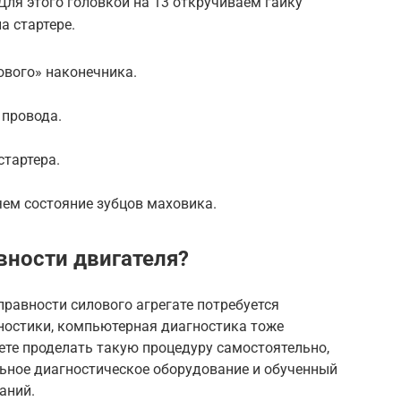
Для этого головкой на 13 откручиваем гайку
а стартере.
вого» наконечника.
 провода.
стартера.
яем состояние зубцов маховика.
вности двигателя?
правности силового агрегате потребуется
ностики, компьютерная диагностика тоже
ете проделать такую процедуру самостоятельно,
льное диагностическое оборудование и обученный
аний.