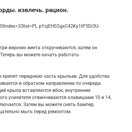
рды. извлечь. рацион.
0index=33list=PL pYsjEHSSgxC42Ky1tP3Di3U-
три верхних винта откручиваются, затем он
 Теперь вы можете начать работать
е крепят переднюю часть крыльев. Для удобства
ивается в обратном направлении по очереди.
ций крыла вставляются вбок, внутренние
ого усилителя отвинчиваются клавишами 10 и 14,
лючается. Затем вы можете снять бампер,
тщательно мыть перед ремонтом.