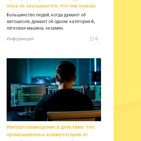
пока не оказывается, что они нужны
Большинство людей, когда думают об
автошколе, думают об одном: категория Б,
легковая машина, экзамен.
Информация
0
Импортозамещение в действии: топ
промышленных коммутаторов от