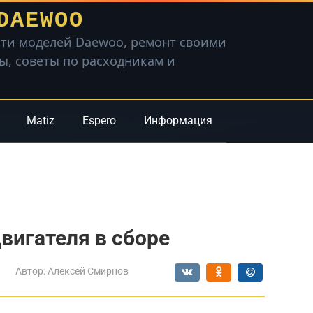
DAEWOO
ти моделей Daewoo, ремонт своими
вы, советы по расходникам и
Matiz
Espero
Информация
вигателя в сборе
Автор:
Алексей Смирнов