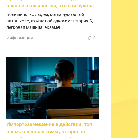
пока не оказывается, что они нужны
Большинство людей, когда думают об
автошколе, думают об одном: категория Б,
легковая машина, экзамен.
Информация
0
Импортозамещение в действии: топ
промышленных коммутаторов от