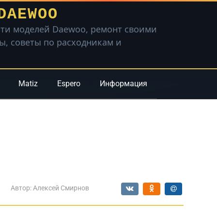
DAEWOO
ти моделей Daewoo, ремонт своими
вы, советы по расходникам и
Matiz
Espero
Информация
Автор:
Алексей Смирнов