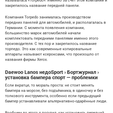
называлась «Torpedo». Именно за счет этой компании и
закрепилось название передней панели.
Компания Torpedo занималась производством
передних панелей для автомобилей, и располагалась в
Германии. С момента появления компании,
большинство марок автомобилей начали
комплектовать передними панелями именно этого
производителя. С тех пор и закрепилось название
торпедо. Это как современные копировальные
аппараты называют ксероксами, что произошло от
названия фирмы Xerox.
Daewoo Lanos недоSport › Бортжурнал ›
установка бампера спорт — проблемки
Если вкратце, то мораль проста: не стоит менять
бампера на морозе, без подъёмника, в одиночку и без
толкового инструмента, особенно если предыдущий
бампер устанавливали альтернативно-одарённые люди.
Вообщем до этого я погулил, как установить передний