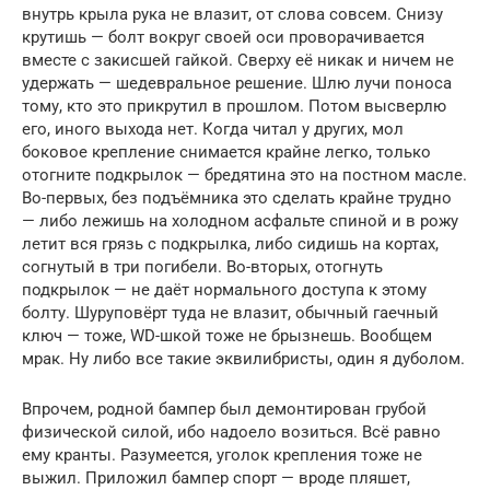
внутрь крыла рука не влазит, от слова совсем. Снизу
крутишь — болт вокруг своей оси проворачивается
вместе с закисшей гайкой. Сверху её никак и ничем не
удержать — шедевральное решение. Шлю лучи поноса
тому, кто это прикрутил в прошлом. Потом высверлю
его, иного выхода нет. Когда читал у других, мол
боковое крепление снимается крайне легко, только
отогните подкрылок — бредятина это на постном масле.
Во-первых, без подъёмника это сделать крайне трудно
— либо лежишь на холодном асфальте спиной и в рожу
летит вся грязь с подкрылка, либо сидишь на кортах,
согнутый в три погибели. Во-вторых, отогнуть
подкрылок — не даёт нормального доступа к этому
болту. Шуруповёрт туда не влазит, обычный гаечный
ключ — тоже, WD-шкой тоже не брызнешь. Вообщем
мрак. Ну либо все такие эквилибристы, один я дуболом.
Впрочем, родной бампер был демонтирован грубой
физической силой, ибо надоело возиться. Всё равно
ему кранты. Разумеется, уголок крепления тоже не
выжил. Приложил бампер спорт — вроде пляшет,