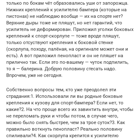
только по бокам чёт образовались уши от запорожца.
Нижних креплений к усилителю бампера (которые на
пистонах) не наблюдаю вообще — их на спорте нет?
Верхние дыры тоже не пляшут, но нет гарантий, что
усилитель не деформирован. Приложил уголки боковых
креплений к спорт-скорлупе — тоже вроде пляшут,
только отсуствуют крепления к боковой стенке
(скорлупа, походу, палёная, на оригинале может они и
есть). А вот приложил пенопласт и он не пляшет на
прилично так. Если это по-вашему — чуток подпилить,
то я — балерина. Добрую половину стесать надо.
Впрочем, уже не сегодня.
Собственно вопросы тем, кто уже преодолел эти
страдания:1. Использовали ли вы родные боковые
крепления к кузову для спорт-бампера? Если нет, то
какие?2. На что проще всего их завинтить внутри, чтобы
не переломать руки и чтобы потом, в случае чего,
можно было снять быстрее, чем за трое суток?3. Как
правильно воткнуть пенопласт? Реально половину
спиливали?4. Как скорлупа крепится к усилителю