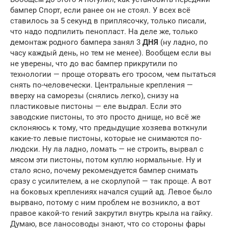
бампер Спорт, если ранее он не стоял. У всех всё
ставилось за 5 секунд в приплясочку, только писали,
что надо подпилить пенопласт. На деле же, только
демонтаж родного бампера занял 3
ДНЯ
(ну ладно, по
часу каждый день, но тем не менее). Вообщем если вы
не уверены, что до вас бампер прикрутили по
технологии — проще оторвать его тросом, чем пытаться
снять по-человечески. Центральные крепления —
вверху на саморезы (снялись легко), снизу на
пластиковые пистоны — еле выдрал. Если это
заводские пистоны, то это просто днище, но всё же
склоняюсь к тому, что предыдущие хозяева воткнули
какие-то левые пистоны, которые не снимаются по-
людски. Ну ла ладно, ломать — не строить, вырвал с
мясом эти пистоны, потом куплю нормальные. Ну и
стало ясно, почему рекомендуется бампер снимать
сразу с усилителем, а не скорлупой — так проще. А вот
на боковых креплениях начался сущий ад. Левое было
вырвано, потому с ним проблем не возникло, а вот
правое какой-то гений закрутил внутрь крыла на гайку.
Думаю, все ланосоводы знают, что со стороны фары