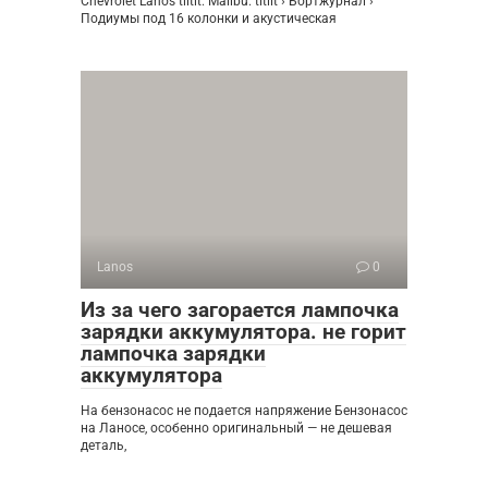
Chevrolet Lanos ιllιlι. Malibu. ιlιllι › Бортжурнал ›
Подиумы под 16 колонки и акустическая
Lanos
0
Из за чего загорается лампочка
зарядки аккумулятора. не горит
лампочка зарядки
аккумулятора
На бензонасос не подается напряжение Бензонасос
на Ланосе, особенно оригинальный — не дешевая
деталь,