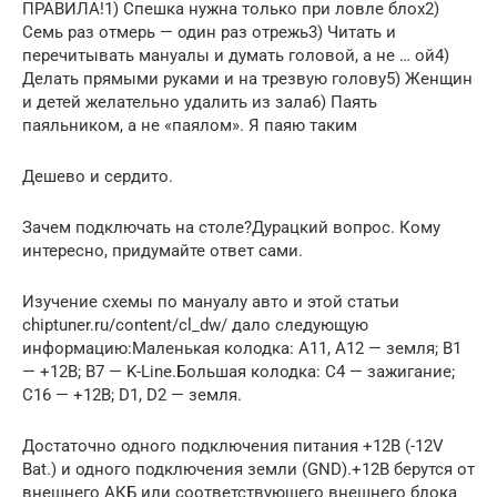
ПРАВИЛА!1) Спешка нужна только при ловле блох2)
Семь раз отмерь — один раз отрежь3) Читать и
перечитывать мануалы и думать головой, а не … ой4)
Делать прямыми руками и на трезвую голову5) Женщин
и детей желательно удалить из зала6) Паять
паяльником, а не «паялом». Я паяю таким
Дешево и сердито.
Зачем подключать на столе?Дурацкий вопрос. Кому
интересно, придумайте ответ сами.
Изучение схемы по мануалу авто и этой статьи
chiptuner.ru/content/cl_dw/ дало следующую
информацию:Маленькая колодка: A11, A12 — земля; B1
— +12В; B7 — K-Line.Большая колодка: C4 — зажигание;
C16 — +12В; D1, D2 — земля.
Достаточно одного подключения питания +12В (-12V
Bat.) и одного подключения земли (GND).+12В берутся от
внешнего АКБ или соответствующего внешнего блока