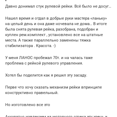
Давно донимал стук рулевой рейки. Всё было не досуг…
Нашел время и отдал в добрые руки мастера «ланьку»
на целый день и она даже ночевала не дома… В итоге
была снята рулевая рейка, разобрана, подобран и
куплен рем.комплект , установлено все на штатные
места. А также параллельно заменены тяжка
стабилизатора . Красота. -)
У меня ЛАНОС пробежал 70т. и на чалась таже
проблема с рейкой рулевого управления.
Хотел бы поделится как я решил эту засаду.
Перве что хочу сказать механизм рейки впринципе
конструктивно правельный.
Но изготовлено все это
Аккуратно извлекаем из моторного отсека эту хрень и