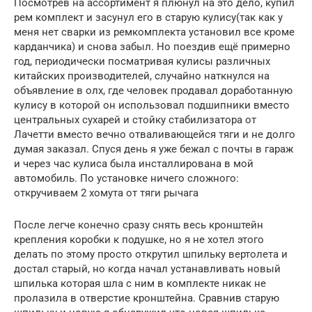
Посмотрев на ассортимент я плюнул на это дело, купил
рем комплект и засунул его в старую кулису(так как у
меня нет сварки из ремкомплекта установил все кроме
карданчика) и снова забыл. Но поездив ещё примерно
год, периодически посматривая кулисы различных
китайских производителей, случайно наткнулся на
объявление в олх, где человек продавал доработанную
кулису в которой он использовал подшипники вместо
центральных сухарей и стойку стабилизатора от
Лачетти вместо вечно отваливающейся тяги и не долго
думая заказал. Спуся день я уже бежал с почты в гараж
и через час кулиса была инсталлирована в мой
автомобиль. По установке ничего сложного:
откручиваем 2 хомута от тяги рычага
После легче конечно сразу снять весь кронштейн
крепления коробки к подушке, но я не хотел этого
делать по этому просто открутил шпильку вертолета и
достал старый, но когда начал устанавливать новый
шпилька которая шла с ним в комплекте никак не
пролазила в отверстие кронштейна. Сравнив старую