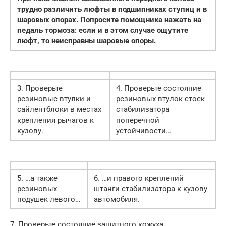
трудно различить люфты в подшипниках ступиц и в
шаровых опорах. Попросите помощника нажать на
педаль тормоза: если и в этом случае ощутите
люфт, то неисправны шаровые опоры.
3. Проверьте
4. Проверьте состояние
резиновые втулки и
резиновых втулок стоек
сайлентблоки в местах
стабилизатора
крепления рычагов к
поперечной
кузову.
устойчивости…
5. …а также
6. …и правого креплений
резиновых
штанги стабилизатора к кузову
подушек левого…
автомобиля.
7. Проверьте состояние защитного кожуха