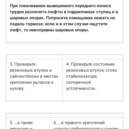
При покачивании вывешенного переднего колеса
трудно различить люфты в подшипниках ступиц и в
шаровых опорах. Попросите помощника нажать на
педаль тормоза: если и в этом случае ощутите
люфт, то неисправны шаровые опоры.
3. Проверьте
4. Проверьте состояние
резиновые втулки и
резиновых втулок стоек
сайлентблоки в местах
стабилизатора
крепления рычагов к
поперечной
кузову.
устойчивости…
5. …а также
6. …и правого креплений
резиновых
штанги стабилизатора к кузову