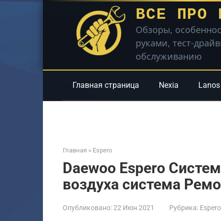
Перейти
ВСЕ ПРО 
к
Обзоры, особеннос
контенту
руками, тест-драй
обслуживанию
Главная страница
Nexia
Lanos
Главная
»
Espero
Daewoo Espero Систе
воздуха система Рем
Опубликовано:
22 Июн 2021
Рубрика:
Espero