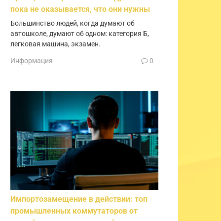
пока не оказывается, что они нужны
Большинство людей, когда думают об
автошколе, думают об одном: категория Б,
легковая машина, экзамен.
Информация
0
Импортозамещение в действии: топ
промышленных коммутаторов от