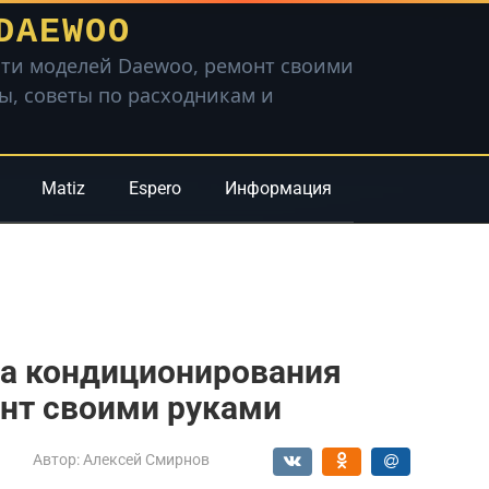
DAEWOO
ти моделей Daewoo, ремонт своими
вы, советы по расходникам и
Matiz
Espero
Информация
ма кондиционирования
онт своими руками
Автор:
Алексей Смирнов