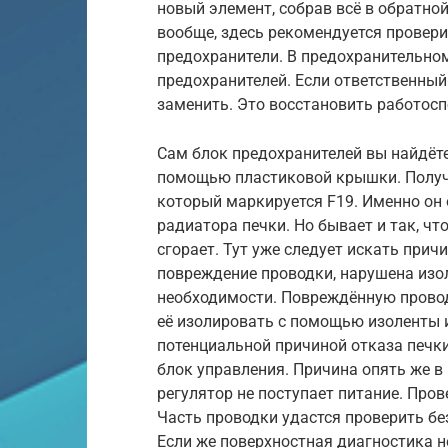
новый элемент, собрав всё в обратно
вообще, здесь рекомендуется провери
предохранители. В предохранительном
предохранителей. Если ответственный 
заменить. Это восстановить работосп
Сам блок предохранителей вы найдёте
помощью пластиковой крышки. Получи
который маркируется F19. Именно он о
радиатора печки. Но бывает и так, чт
сгорает. Тут уже следует искать прич
повреждение проводки, нарушена изол
необходимости. Повреждённую провод
её изолировать с помощью изоленты и
потенциальной причиной отказа печки
блок управления. Причина опять же в
регулятор не поступает питание. Пров
Часть проводки удастся проверить б
Если же поверхностная диагностика 