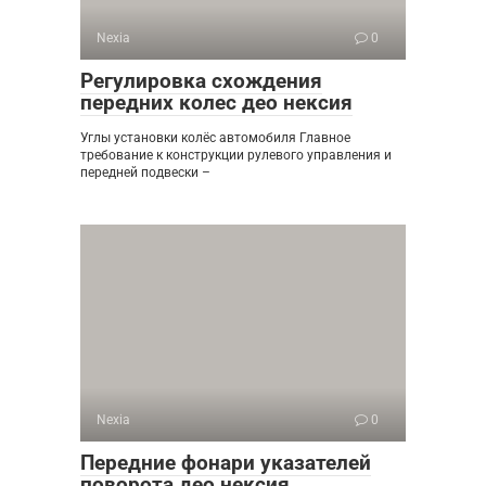
Nexia
0
Регулировка схождения
передних колес део нексия
Углы установки колёс автомобиля Главное
требование к конструкции рулевого управления и
передней подвески –
Nexia
0
Передние фонари указателей
поворота део нексия