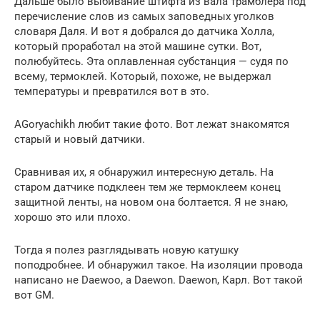
Дальше было выбивание штифта из вала трамблера под
перечисление слов из самых заповедных уголков
словаря Даля. И вот я добрался до датчика Холла,
который проработал на этой машине сутки. Вот,
полюбуйтесь. Эта оплавленная субстанция — судя по
всему, термоклей. Который, похоже, не выдержал
температуры и превратился вот в это.
AGoryachikh любит такие фото. Вот лежат знакомятся
старый и новый датчики.
Сравнивая их, я обнаружил интересную деталь. На
старом датчике подклеен тем же термоклеем конец
защитной ленты, на новом она болтается. Я не знаю,
хорошо это или плохо.
Тогда я полез разглядывать новую катушку
поподробнее. И обнаружил такое. На изоляции провода
написано не Daewoo, а Daewon. Daewon, Карл. Вот такой
вот GM.