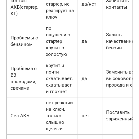
контакт
Зачистить
стартер, не
да/нет
АКБ(стартер,
контакты
реагирует на
КГ)
ключ
по
ощущению
Залить
Проблемы с
стартер
да
качественный
бензином
крутит в
бензин
холостую
крутит и
Проблема с
почти
Заменить все
ВВ
схватывает,
да
высоковольт
проводами,
схватывает
провода и све
свечами
и глохнет
нет реакции
на ключ,
Поставить
Сел АКБ
только
нет
заряженный А
слышно
щелчки