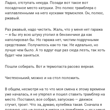
Ладно, отступать некуда. Позади вот такое вот
посадочное место катушки. Это полюс трамблера с
наплавленными на него кусками термоклея. Он, полюс,
ржавый.
Раз ржавый, надо чистить. Жаль, что у меня нет гаража
— я бы эту всю штуку утопил в бензинчике да как
наполировал бы. Но гаража нет, чистим подручными
средствами. Получилось как-то так. Не идеально, но
лучше чем было. А то вдруг еще раз сюда лезть, так хоть
будет чем заняться.
Пошли собирать. Вот и термопаста расово верная.
Чистехонький, можно и на стол положить.
В общем, несмотря на то что моя смена к этому времени
уже началась, я не утерпел и пошел ставить трамблер на
место. Поставил, все собрал, запускаю — движок
стучит, троит. Что за, думаю, кулебяка такая. Сначала я
подумал, что не попал в метки на трамблере — их у меня