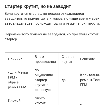
Стартер крутит, но не заводит
Если крутится стартер, но нексия отказывается
заводится, то причин хоть и масса, но чаще всего у всех
автовладельцев происходят одни и те же неприятности.
Перечень того почему не заводится, но при этом крутит
стартер
В чем
Стартер
Причина
Решение
проявляется
крутит
по
ушли Метки
ощущению
Капитальный
ГРМ /
стартер
да
ремонт/Замен
обрыв
крутит в
ГРМ
ремня ГРМ
холостую
плохо
Плохой
крутит