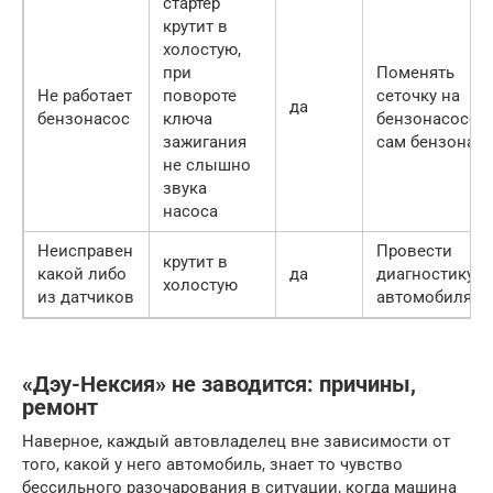
стартер
крутит в
холостую,
при
Поменять
Не работает
повороте
сеточку на
да
бензонасос
ключа
бензонасосе и
зажигания
сам бензонас
не слышно
звука
насоса
Неисправен
Провести
крутит в
какой либо
да
диагностику
холостую
из датчиков
автомобиля
«Дэу-Нексия» не заводится: причины,
ремонт
Наверное, каждый автовладелец вне зависимости от
того, какой у него автомобиль, знает то чувство
бессильного разочарования в ситуации, когда машина