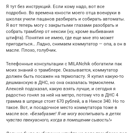
Я тут без инструкций. Если кому надо, вот все
подробно. Во времена юности моего отца военруки в
школах учили пацанов разбирать и собирать автоматы.
Я вот теперь могу с закрытыми глазами разобрать и
собрать трамблер от нексии (ну, кроме выбивания
штифта). Понятия не имею, где еще мне это может
пригодиться… Ладно, снимаем коммутатор — опа, а он в
масле. Плохо, голубчик.
Телефонные консультации с MILANchik обогатили пак
моих знаний о трамблере. Оказывается, коммутатор
должен быть посажен на термопасту. Я купил какую-то
дешманскую в ДНС, но она оказалась термоклеем.
Алексей подсказал, какую взять лучше, и сегодня я
радостно гонял за ней на метро, потому что в ДНС 4
грамма в шприце стоят 670 рублей, а в Никсе 340. Но то
такое. Вот, и посадочное место коммутатора тоже в
масле все.
«Безабуазие! Я не могу воспитывать в детях
чувство пвекуасного, когда в помещении сывость!»