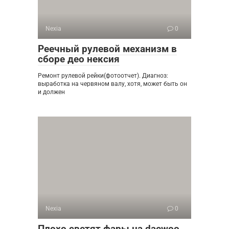
Nexia
0
Реечный рулевой механизм в
сборе део нексия
Ремонт рулевой рейки(фотоотчет). Диагноз:
выработка на червяном валу, хотя, может быть он
и должен
Nexia
0
Плохо светят фары на daewoo