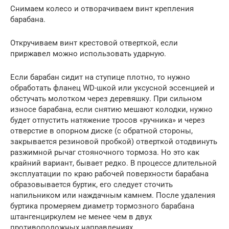
Снимаем колесо и отворачиваем винт крепления
барабана.
Откручиваем винт крестовой отверткой, если
приржавел можно использовать ударную.
Если барабан сидит на ступице плотно, то нужно
обработать фланец WD-шкой или уксусной эссенцией и
обстучать молотком через деревяшку. При сильном
износе барабана, если снятию мешают колодки, нужно
будет отпустить натяжение тросов «ручника» и через
отверстие в опорном диске (с обратной стороны,
закрывается резиновой пробкой) отверткой отодвинуть
разжимной рычаг стояночного тормоза. Но это как
крайний вариант, бывает редко. В процессе длительной
эксплуатации по краю рабочей поверхности барабана
образовывается буртик, его следует сточить
напильником или наждачным камнем. После удаления
буртика промеряем диаметр тормозного барабана
штангенциркулем не менее чем в двух
противоположных направлениях.