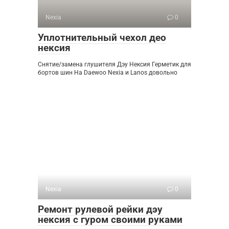
Nexia
0
Уплотнительный чехол део
нексия
Снятие/замена глушителя Дэу Нексия Герметик для
бортов шин На Daewoo Nexia и Lanos довольно
Nexia
0
Ремонт рулевой рейки дэу
нексия с гуром своими руками