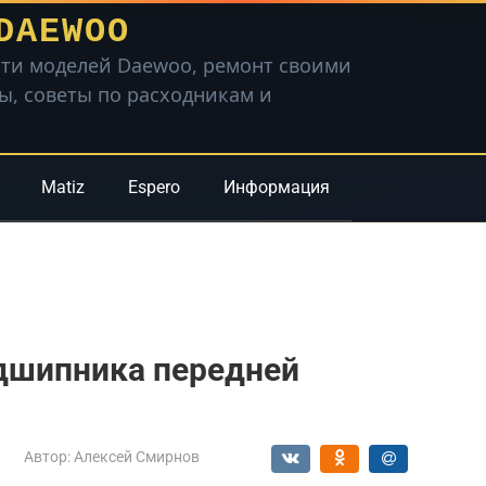
DAEWOO
ти моделей Daewoo, ремонт своими
вы, советы по расходникам и
Matiz
Espero
Информация
одшипника передней
Автор:
Алексей Смирнов