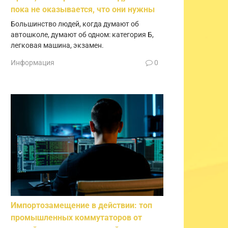
пока не оказывается, что они нужны
Большинство людей, когда думают об
автошколе, думают об одном: категория Б,
легковая машина, экзамен.
Информация
0
Импортозамещение в действии: топ
промышленных коммутаторов от