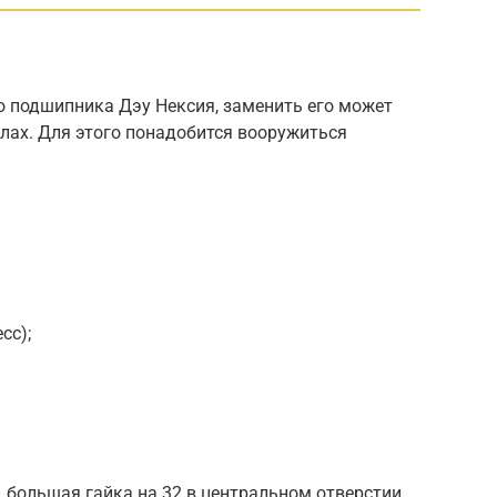
о подшипника Дэу Нексия, заменить его может
илах. Для этого понадобится вооружиться
сс);
 большая гайка на 32 в центральном отверстии