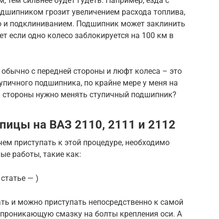
 тем сильнее будет гудеть. Например, езда с
дшипником грозит увеличением расхода топлива,
но и подклиниванием. Подшипник может заклинить
ет если одно колесо заблокируется на 100 км в
у обычно с передней стороны и люфт колеса – это
пичного подшипника, по крайне мере у меня на
ой стороны нужно менять ступичный подшипник?
упицы на ВАЗ 2110, 2111 и 2112
чем приступать к этой процедуре, необходимо
е работы, такие как:
статье — )
ать и можно приступать непосредственно к самой
 проникающую смазку на болты крепления оси. А