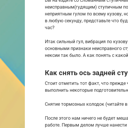
Вы на ездите со сломанным ступичным,
неисправным(гудящим) ступичным по
неприятным гулом по всему кузову, 
в любую секунду, представьте что буд
час?
Итак сильный гул, вибрация по кузов
основными признаки неисправного сту
нексии так было. А как понять с как
Как снять ось задней ст
Стоит отметить тот факт, что прежде 
выполнить некоторые подготовительны
Снятие тормозных колодок (читайте в 
После этого нам ничего не будет меш
работе. Первым делом лучше нанести