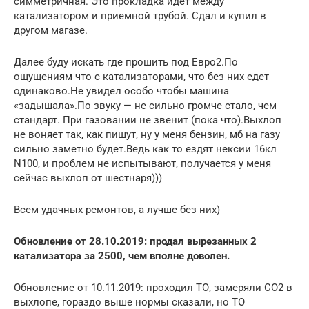
симметричная. Это прокладка идёт между
катализатором и приемной трубой. Сдал и купил в
другом магазе.
Далее буду искать где прошить под Евро2.По
ощущениям что с катализаторами, что без них едет
одинаково.Не увидел особо чтобы машина
«задышала».По звуку — не сильно громче стало, чем
стандарт. При газовании не звенит (пока что).Выхлоп
не воняет так, как пишут, ну у меня бензин, мб на газу
сильно заметно будет.Ведь как то ездят нексии 16кл
N100, и проблем не испытывают, получается у меня
сейчас выхлоп от шестнаря)))
Всем удачных ремонтов, а лучше без них)
Обновление от 28.10.2019: продал вырезанных 2
катализатора за 2500, чем вполне доволен.
Обновление от 10.11.2019: проходил ТО, замеряли СО2 в
выхлопе, гораздо выше нормы сказали, но ТО