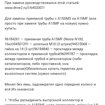
При замене руководствовался этой статьей:
www.drive2.ru/l/6453307/
Для замены приемной трубы c A15SMS на A15MF (или
просто при замене трубы A15MF на новую) нужно
купить:
96184261 — приемная труба A15MF (Nexia N100,
16кл)94501291 — шпилька M10 (3 штуки)94515068 —
гайка на 14 (3 шт)96184840 — прокладка между
коллектором и приемной трубой96099787 — прокладка
между приемной трубой и резонатором (либо
катализатором, либо проставкой, она
аналочиная)Обязательно купить герметик для
выхлопных систем (нужно немного).
Менял без ямы, задомкратил одно переднее колесо и
всё.Из ньюансов:
1. Чтобы разъединить выпускной коллектор и
катализатор на A15SMS, надо откручивать гайки (на 14)