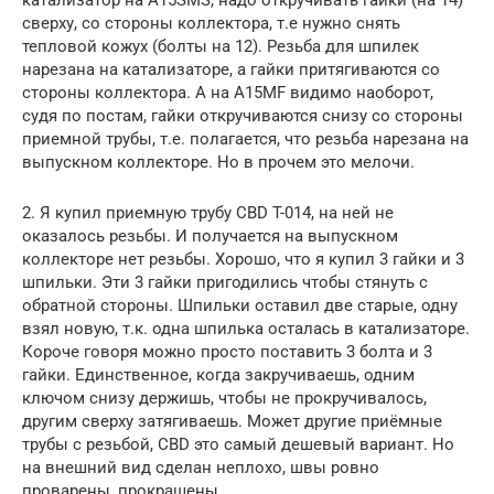
сверху, со стороны коллектора, т.е нужно снять
тепловой кожух (болты на 12). Резьба для шпилек
нарезана на катализаторе, а гайки притягиваются со
стороны коллектора. А на A15MF видимо наоборот,
судя по постам, гайки откручиваются снизу со стороны
приемной трубы, т.е. полагается, что резьба нарезана на
выпускном коллекторе. Но в прочем это мелочи.
2. Я купил приемную трубу CBD T-014, на ней не
оказалось резьбы. И получается на выпускном
коллекторе нет резьбы. Хорошо, что я купил 3 гайки и 3
шпильки. Эти 3 гайки пригодились чтобы стянуть с
обратной стороны. Шпильки оставил две старые, одну
взял новую, т.к. одна шпилька осталась в катализаторе.
Короче говоря можно просто поставить 3 болта и 3
гайки. Единственное, когда закручиваешь, одним
ключом снизу держишь, чтобы не прокручивалось,
другим сверху затягиваешь. Может другие приёмные
трубы с резьбой, CBD это самый дешевый вариант. Но
на внешний вид сделан неплохо, швы ровно
проварены, прокрашены.