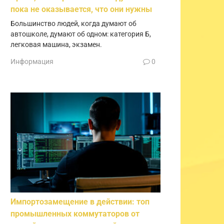
пока не оказывается, что они нужны
Большинство людей, когда думают об
автошколе, думают об одном: категория Б,
легковая машина, экзамен.
Информация
0
Импортозамещение в действии: топ
промышленных коммутаторов от