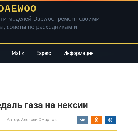
DAEWOO
ти моделей Daewoo, ремонт своими
вы, советы по расходникам и
Matiz
Espero
Информация
даль газа на нексии
Автор:
Алексей Смирнов