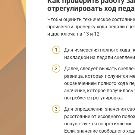
Как проверить работу з
отрегулировать ход пед
Чтобы оценить техническое состояни
произвести проверку хода педали сце
и два ключа на 13 и 12.
Для измерения полного хода 
накладкой на педали сцеплени
Далее, следует выжать сцепле
разница, которая получится м
обозначением полного хода пе
значение, которое получилось 
потребуется регулировка.
Для определения значения св
расстояние от исходного полож
почувствуется сопротивление.
Если, значение свободного хода