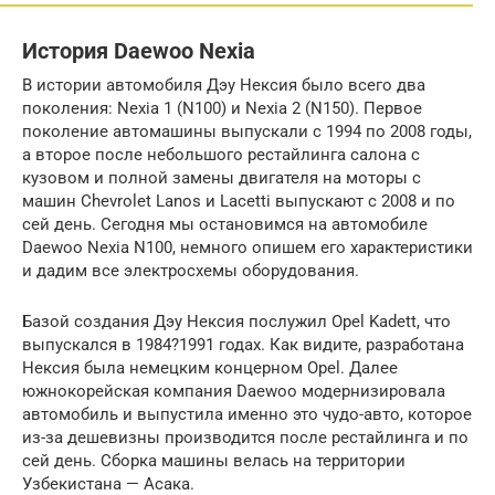
История Daewoo Nexia
В истории автомобиля Дэу Нексия было всего два
поколения: Nexia 1 (N100) и Nexia 2 (N150). Первое
поколение автомашины выпускали с 1994 по 2008 годы,
а второе после небольшого рестайлинга салона с
кузовом и полной замены двигателя на моторы с
машин Chevrolet Lanos и Lacetti выпускают с 2008 и по
сей день. Сегодня мы остановимся на автомобиле
Daewoo Nexia N100, немного опишем его характеристики
и дадим все электросхемы оборудования.
Базой создания Дэу Нексия послужил Opel Kadett, что
выпускался в 1984?1991 годах. Как видите, разработана
Нексия была немецким концерном Opel. Далее
южнокорейская компания Daewoo модернизировала
автомобиль и выпустила именно это чудо-авто, которое
из-за дешевизны производится после рестайлинга и по
сей день. Сборка машины велась на территории
Узбекистана — Асака.