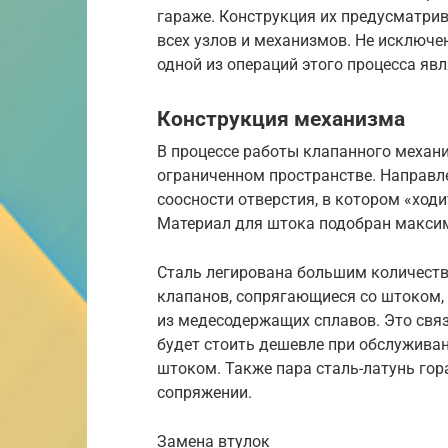
гараже. Конструкция их предусматри
всех узлов и механизмов. Не исключе
одной из операций этого процесса яв
Конструкция механизма
В процессе работы клапанного механ
ограниченном пространстве. Направл
соосности отверстия, в котором «ход
Материал для штока подобран макси
Сталь легирована большим количеств
клапанов, сопрягающиеся со штоком,
из медесодержащих сплавов. Это связ
будет стоить дешевле при обслужива
штоком. Также пара сталь-латунь го
сопряжении.
Замена втулок