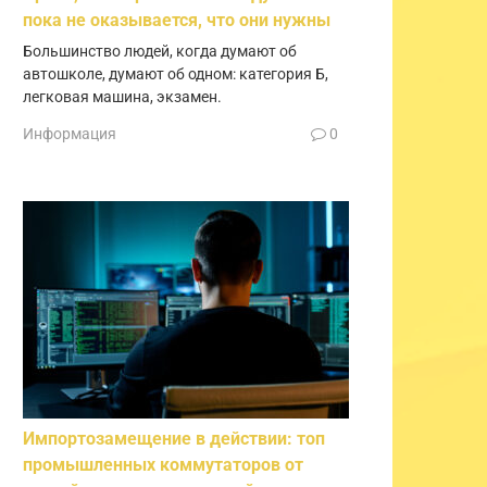
пока не оказывается, что они нужны
Большинство людей, когда думают об
автошколе, думают об одном: категория Б,
легковая машина, экзамен.
Информация
0
Импортозамещение в действии: топ
промышленных коммутаторов от