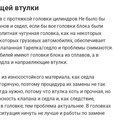
щей втулки
в с протяжкой головки цилиндров Не было бы
нов и седел, если бы все головки блока были
олитная чугунная головка, как на некоторых
екоторых грузовых автомобилях, обеспечивает
лапанная тарелка/седло и проблемы снимаются.
илей имеют головки блока из сплавов, а в
едла и направляющие втулки.
из износостойкого материала, как седла
 горячую, поэтому процедура их замены не так
гда нужно, потому что втулка хоть и прочная, но
сность клапана и седла и, как следствие,
в головке, тем проблема актуальнее. В головках
ситуация ничуть не лучше и работы по замене