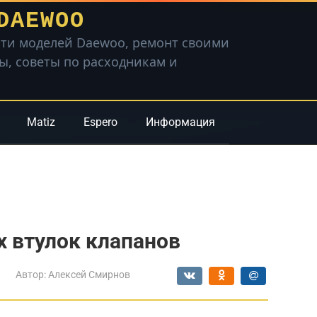
DAEWOO
ти моделей Daewoo, ремонт своими
вы, советы по расходникам и
Matiz
Espero
Информация
 втулок клапанов
Автор:
Алексей Смирнов