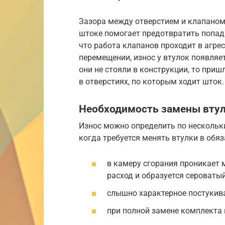
Зазора между отверстием и клапаном 
штоке помогает предотвратить попада
что работа клапанов проходит в агре
перемещении, износ у втулок появляет
они не стояли в конструкции, то при
в отверстиях, по которым ходит шток.
Необходимость замены вту
Износ можно определить по нескольк
когда требуется менять втулки в обя
в камеру сгорания проникает м
расход и образуется сероваты
слышно характерное постукива
при полной замене комплекта 