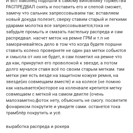
И вот наконец подошли к самому виновнику торжества
РАСПРЕДВАЛ снять и поставить его и слепой сможет,
замечу что сальник запрессовываем так: вставляем
новый докуда полезет, сверху ставим старый и легкими
ударами молотка все запрессовывается,тока не
забудьте промыть и смазать пастельку распреда и сам
распредвал. насчет меток на ремне ГРМ и т.п не
заморачивайтесь дело в том что когда будете поршни
ставить колено провернете не один раз метки собьются
и смысла от них не будет, я сам пометил на ремне что
да как, прикрутил его проволокой к звезде, а потом
долго мучался ставя всё по своим старым меткам. там
метки уже есть везде:на защитном кожухе ремня, на
звезде(их совмещаем вместе) и на колесе (не помню
как называется)которое на коленвале крепится метку
совмещаем с меткой на самом двигле (очень
малозаметно,фоток нету, объяснить не смогу. посветите
фонариком покрутите и увидете сами. останется тока
трамблёр покрутить и усё.
выработка распреда и рокера