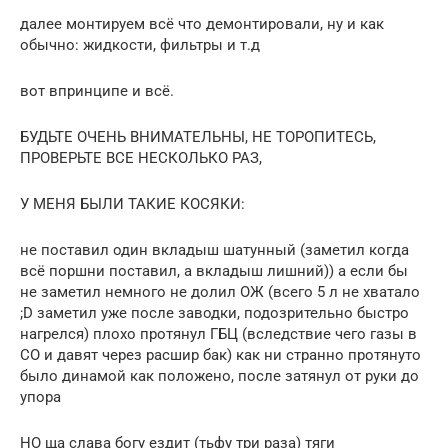
далее монтируем всё что демонтировали, ну и как
обычно: жидкости, фильтры и т.д
вот впринципе и всё.
БУДЬТЕ ОЧЕНЬ ВНИМАТЕЛЬНЫ, НЕ ТОРОПИТЕСЬ,
ПРОВЕРЬТЕ ВСЕ НЕСКОЛЬКО РАЗ,
У МЕНЯ БЫЛИ ТАКИЕ КОСЯКИ:
не поставил один вкладыш шатунный (заметил когда
всё поршни поставил, а вкладыш лишний)) а если бы
не заметил немного не долил ОЖ (всего 5 л не хватало
;D заметил уже после заводки, подозрительно быстро
нагрелся) плохо протянул ГБЦ (вследствие чего газы в
СО и давят через расшир бак) как ни странно протянуто
было динамой как положено, после затянул от руки до
упора
НО ща слава богу ездит (тьфу три раза) тяги