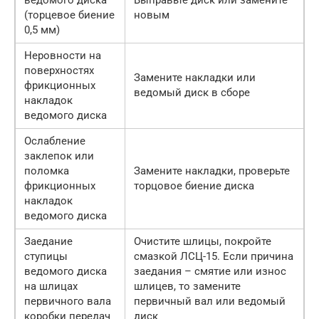
ведомого диска
Выправьте диск или замените
(торцевое биение
новым
0,5 мм)
Неровности на
поверхностях
Замените накладки или
фрикционных
ведомый диск в сборе
накладок
ведомого диска
Ослабление
заклепок или
поломка
Замените накладки, проверьте
фрикционных
торцовое биение диска
накладок
ведомого диска
Заедание
Очистите шлицы, покройте
ступицы
смазкой ЛСЦ-15. Если причина
ведомого диска
заедания – смятие или износ
на шлицах
шлицев, то замените
первичного вала
первичный вал или ведомый
коробки передач
диск