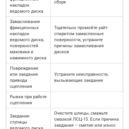
сборе
накладок
ведомого диска
Замасливание
фрикционных
Тщательно промойте уайт-
накладок
спиритом замасленные
ведомого диска,
поверхности, устраните
поверхностей
причины замасливания
маховика и
дисков
нажимного диска
Повреждение
или заедание
Устраните неисправности,
привода
вызывающие заедание
сцепления
Рывки при работе
сцепления
Очистите шлицы, смажьте
Заедание
смазкой ЛСЦ-15. Если причина
ступицы
заедания – смятие или износ
ведомого диска