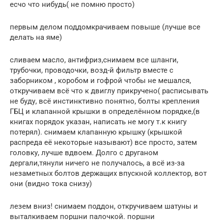
есчо что нибудь( не помню просто)
первым делом поддомкрачиваем повыше (лучше все
делать на яме)
сливаем масло, антифриз,снимаем все шланги,
трубочки, проводочки, возд-й фильтр вместе с
заборником , коробом и гофрой чтобы не мешался,
откручиваем всё что к двиглу прикручено( расписывать
не буду, всё инстинктивно понятно, болты крепления
ГБЦ и клапанной крышки в определённом порядке,(в
книгах порядок указан, написать не могу т.к книгу
потерял). снимаем клапанную крышку (крышкой
распреда её некоторые называют) все просто, затем
головку, лучше вдвоем. Долго с друганом
дергали,тянули ничего не получалось, а всё из-за
незаметных болтов держащих впускной коллектор, вот
они (видно тока снизу)
лезем вниз! снимаем поддон, откручиваем шатуны и
выталкиваем поршни палочкой. поршни