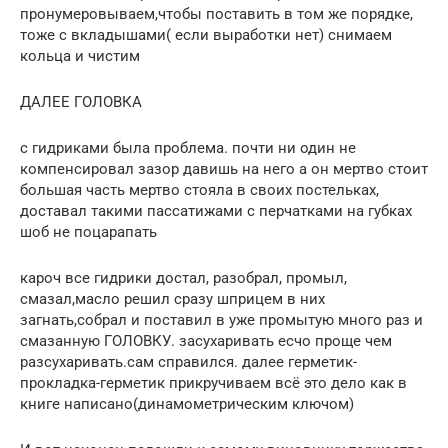
пронумеровываем,чтобы поставить в том же порядке,
тоже с вкладышами( если выработки нет) снимаем
кольца и чистим
ДАЛЕЕ ГОЛОВКА
с гидриками была проблема. почти ни один не
компенсировал зазор давишь на него а он мертво стоит
большая часть мертво стояла в своих постельках,
доставал такими пассатижами с перчатками на губках
шоб не поцарапать
кароч все гидрики достал, разобрал, промыл,
смазал,масло решил сразу шприцем в них
загнать,собрал и поставил в уже промытую много раз и
смазанную ГОЛОВКУ. засухаривать есчо проще чем
разсухаривать.сам справился. далее герметик-
прокладка-герметик прикручиваем всё это дело как в
книге написано(динамометрическим ключом)