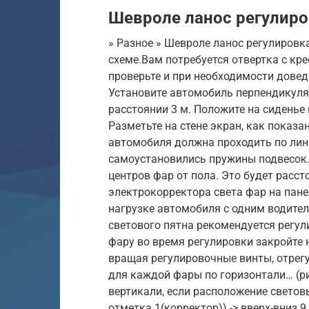
Шевроле ланос регулиро
» Разное » Шевроле ланос регулировк
схеме.Вам потребуется отвертка с кр
проверьте и при необходимости довед
Установите автомобиль перпендикуляр
расстоянии 3 м. Положите на сиденье 
Разметьте на стене экран, как показа
автомобиля должна проходить по лини
самоустановились пружины подвесок.
центров фар от пола. Это будет расст
электрокорректора света фар на пане
нагрузке автомобиля с одним водител
светового пятна рекомендуется регу
фару во время регулировки закройте 
вращая регулировочные винты, отрегу
для каждой фары по горизонтали… (рис
вертикали, если расположение световы
отметка 1(корректор)) -> вверх-вниз.