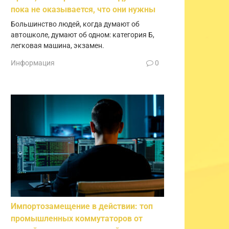
пока не оказывается, что они нужны
Большинство людей, когда думают об
автошколе, думают об одном: категория Б,
легковая машина, экзамен.
Информация
0
Импортозамещение в действии: топ
промышленных коммутаторов от