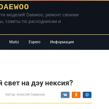
DAEWOO
ти моделей Daewoo, ремонт своими
вы, советы по расходникам и
Matiz
Espero
Информация
 свет на дэу нексия?
Автор:
Алексей Смирнов