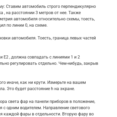
ему: Ставим автомобиль строго перпендикулярно
а , на расстоянии 3 метров от нее. Также
етрия автомобиля относительно схемы, тоесть,
л по линии 0, на схеме.
новки автомобиля. Тоесть, граница левых частей
и E2 , должна совпадать с линиями 1 и 2
льно регулировать отдельно. Чем-нибудь, закрыв
ого иначе, как ни крути. Измерьте на вашем
а. Это будет расстояние h на экране.
ора света фар на панели приборов в положение,
я с одним водителем. Направление светового
ля каждой фары в отдельности. Вторую фару во