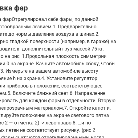
вка фар
а фарОтрегулировал себе фары, по данной
естообразным лезвием.1. Предварительно
ите до нормы давление воздуха в шинах.2.
но гладкой поверхности (например, в гараже) на
водителя дополнительный груз массой 75 кг.
но на рис. 1.Продольная плоскость симметрии
и 0 на экране. Качните автомобиль сбоку, чтобы
3. Измерьте на вашем автомобиле высоту
ояние h на экране.4. Установите регулятор
ли приборов в положение, соответствующее
ем.5. Включите ближний свет.6. Направление
лировать для каждой фары в отдельности. Вторую
непрозрачным материалом.7. Откройте капот и,
лируйте положение на экране светового пятна
 2 — отметка 2) -> лево-право.8. …и по
х пятен не соответствует рисунку. (рис 2 —
9. Фары считаются отрегулированными, когда