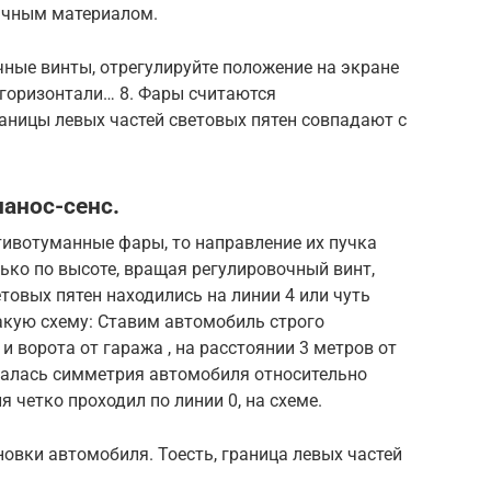
ачным материалом.
чные винты, отрегулируйте положение на экране
 горизонтали… 8. Фары считаются
аницы левых частей световых пятен совпадают с
ланос-сенс.
тивотуманные фары, то направление их пучка
ько по высоте, вращая регулировочный винт,
товых пятен находились на линии 4 или чуть
такую схему: Ставим автомобиль строго
и ворота от гаража , на расстоянии 3 метров от
далась симметрия автомобиля относительно
я четко проходил по линии 0, на схеме.
новки автомобиля. Тоесть, граница левых частей