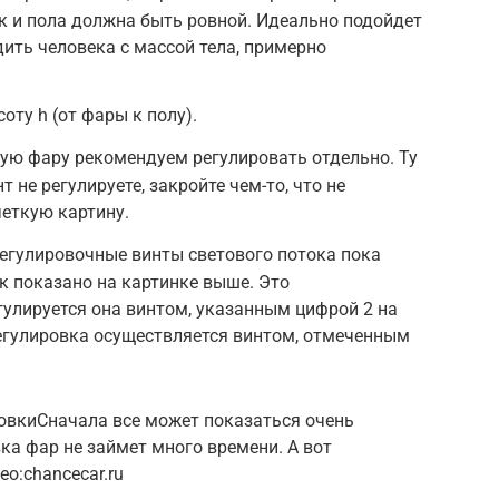
ак и пола должна быть ровной. Идеально подойдет
дить человека с массой тела, примерно
ту h (от фары к полу).
ую фару рекомендуем регулировать отдельно. Ту
 не регулируете, закройте чем-то, что не
четкую картину.
егулировочные винты светового потока пока
ак показано на картинке выше. Это
гулируется она винтом, указанным цифрой 2 на
егулировка осуществляется винтом, отмеченным
овкиСначала все может показаться очень
ка фар не займет много времени. А вот
о:chancecar.ru