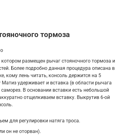
тояночного тормоза
то
в котором размещен рычаг стояночного тормоза и
тей. Более подробно данная процедура описана в
же, кому лень читать, консоль держится на 5
у Матиз удерживает и вставка (в области рычага
й саморез. В основании вставки есть небольшой
 аккуратно отщелкиваем вставку. Выкрутив 6-ой
нсоль.
ъем для регулировки натяга троса.
и он не оторван).