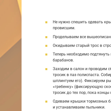
Не нужно спешить одевать кры
провисшим.
Проделываем все вышеописанн
Окидываем старый трос в стро
Теперь необходимо подтянуть
барабанов.
Заходим в салон и проводим 
тросик в паз полиспаста. Соб
шплинтуем его). Фиксируем р
«гребенку» (фиксирующую ско
тросик до тех пор, пока концы
Одеваем крышки тормозных ба
и устанавливаем пыльники.