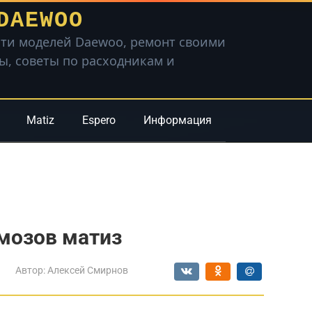
DAEWOO
ти моделей Daewoo, ремонт своими
вы, советы по расходникам и
Matiz
Espero
Информация
мозов матиз
Автор:
Алексей Смирнов