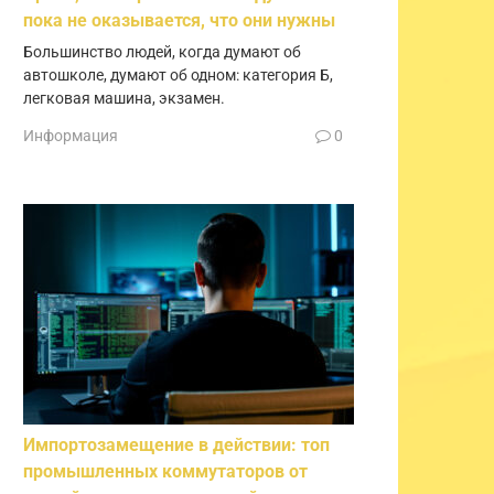
пока не оказывается, что они нужны
Большинство людей, когда думают об
автошколе, думают об одном: категория Б,
легковая машина, экзамен.
Информация
0
Импортозамещение в действии: топ
промышленных коммутаторов от