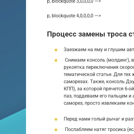
p, blockquote 3,0,0,0,0 —>
p, blockquote 4,0,0,0,0 —>
Процесс замены троса с
Заезжаем на яму и глушим ав
Снимаем консоль (молдинг), 
рукоятка переключения скорос
тематической статье. Для тех 
саморезах. Также, консоль Дэ
КПП), за которой прячется 6-о
паз, поддеваем его пальцем и
саморез, просто извлекаем ко
Перед нами голый рычаг и раз
Послабляем натяг тросика (есл