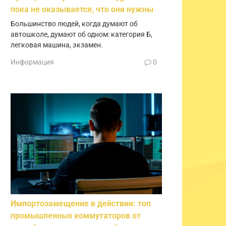
пока не оказывается, что они нужны
Большинство людей, когда думают об
автошколе, думают об одном: категория Б,
легковая машина, экзамен.
Информация
0
Импортозамещение в действии: топ
промышленных коммутаторов от