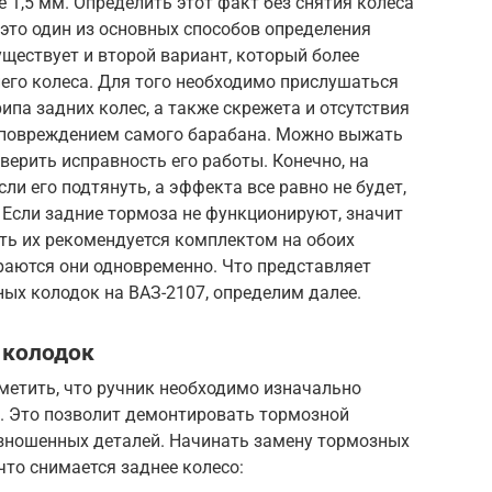
 1,5 мм. Определить этот факт без снятия колеса
 это один из основных способов определения
ществует и второй вариант, который более
его колеса. Для того необходимо прислушаться
ипа задних колес, а также скрежета и отсутствия
 повреждением самого барабана. Можно выжать
оверить исправность его работы. Конечно, на
сли его подтянуть, а эффекта все равно не будет,
. Если задние тормоза не функционируют, значит
ть их рекомендуется комплектом на обоих
ираются они одновременно. Что представляет
ых колодок на ВАЗ-2107, определим далее.
 колодок
метить, что ручник необходимо изначально
е. Это позволит демонтировать тормозной
изношенных деталей. Начинать замену тормозных
что снимается заднее колесо: