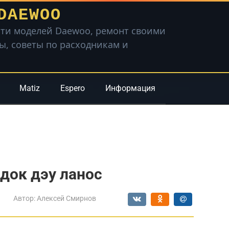
DAEWOO
ти моделей Daewoo, ремонт своими
вы, советы по расходникам и
Matiz
Espero
Информация
док дэу ланос
Автор:
Алексей Смирнов