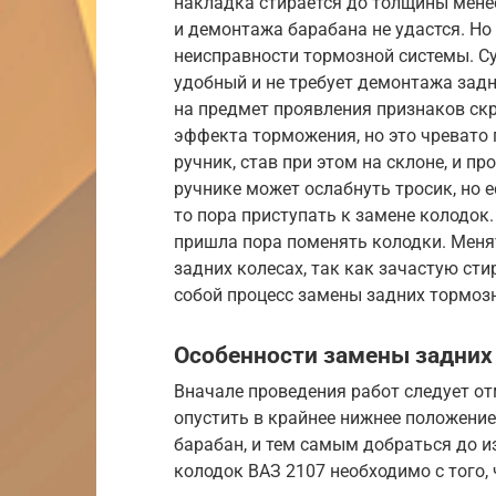
накладка стирается до толщины менее
и демонтажа барабана не удастся. Но
неисправности тормозной системы. Су
удобный и не требует демонтажа задн
на предмет проявления признаков скр
эффекта торможения, но это чревато
ручник, став при этом на склоне, и пр
ручнике может ослабнуть тросик, но е
то пора приступать к замене колодок
пришла пора поменять колодки. Меня
задних колесах, так как зачастую ст
собой процесс замены задних тормозн
Особенности замены задних
Вначале проведения работ следует от
опустить в крайнее нижнее положени
барабан, и тем самым добраться до 
колодок ВАЗ 2107 необходимо с того, 