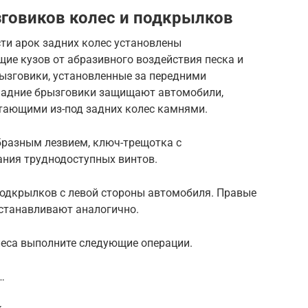
зговиков колес и подкрылков
сти арок задних колес установлены
е кузов от абразивного воздействия песка и
ызговики, установленные за передними
Задние брызговики защищают автомобили,
тающими из-под задних колес камнями.
бразным лезвием, ключ-трещотка с
ания труднодоступных винтов.
подкрылков с левой стороны автомобиля. Правые
станавливают аналогично.
леса выполните следующие операции.
…