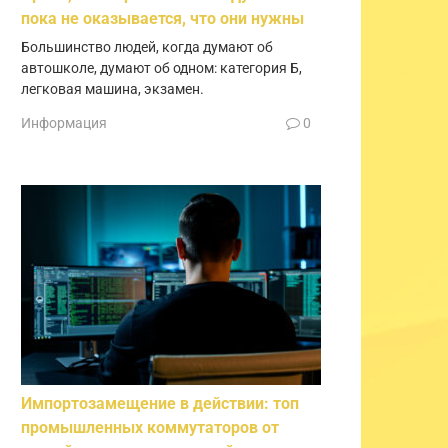
пока не оказывается, что они нужны
Большинство людей, когда думают об
автошколе, думают об одном: категория Б,
легковая машина, экзамен.
Информация
0
Импортозамещение в действии: топ
промышленных коммутаторов от