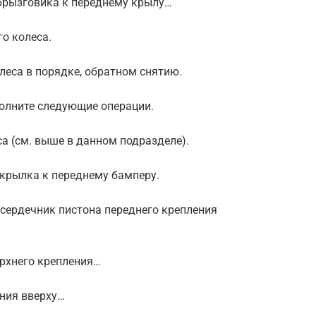
 брызговика к переднему крылу…
го колеса.
леса в порядке, обратном снятию.
олните следующие операции.
са (см. выше в данном подразделе).
дкрылка к переднему бамперу.
) сердечник пистона переднего крепления
ерхнего крепления…
ения вверху…