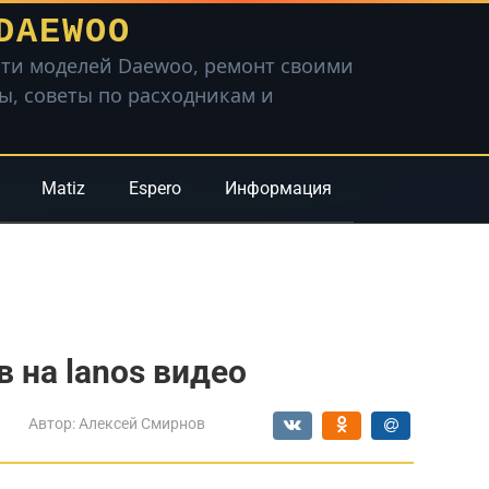
DAEWOO
ти моделей Daewoo, ремонт своими
вы, советы по расходникам и
Matiz
Espero
Информация
 на lanos видео
Автор:
Алексей Смирнов