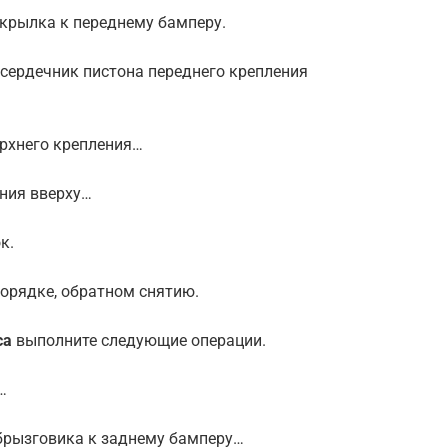
дкрылка к переднему бамперу.
) сердечник пистона переднего крепления
ерхнего крепления…
ения вверху…
к.
порядке, обратном снятию.
са
выполните следующие операции.
…
 брызговика к заднему бамперу…