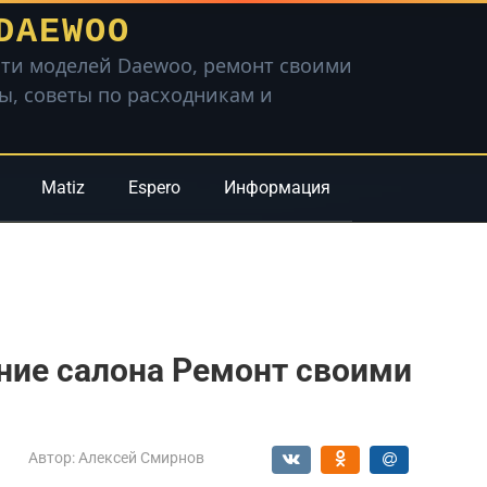
DAEWOO
ти моделей Daewoo, ремонт своими
вы, советы по расходникам и
Matiz
Espero
Информация
ние салона Ремонт своими
Автор:
Алексей Смирнов