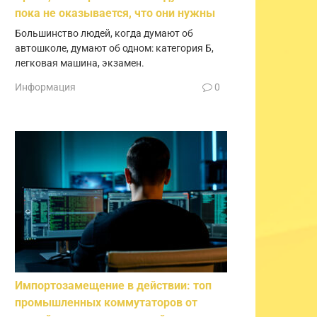
пока не оказывается, что они нужны
Большинство людей, когда думают об
автошколе, думают об одном: категория Б,
легковая машина, экзамен.
Информация
0
Импортозамещение в действии: топ
промышленных коммутаторов от