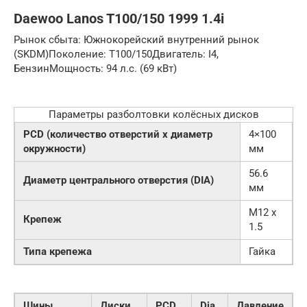
Daewoo Lanos T100/150 1999 1.4i
Рынок сбыта: Южнокорейский внутренний рынок
(SKDM)Поколение: T100/150Двигатель: I4,
БензинМощность: 94 л.с. (69 кВт)
Параметры разболтовки колёсных дисков
PCD (количество отверстий x диаметр
4×100
окружности)
мм
56.6
Диаметр центрального отверстия (DIA)
мм
M12 x
Крепеж
1.5
Типа крепежа
Гайка
Шины
Диски
PCD
Dia
Давление