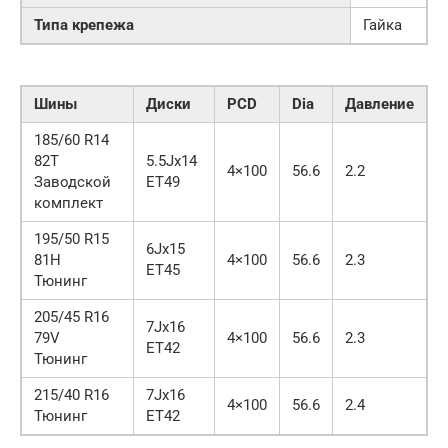
Типа крепежа
Гайка
Шины
Диски
PCD
Dia
Давление
185/60 R14
82T
5.5Jx14
4×100
56.6
2.2
Заводской
ET49
комплект
195/50 R15
6Jx15
81H
4×100
56.6
2.3
ET45
Тюнинг
205/45 R16
7Jx16
79V
4×100
56.6
2.3
ET42
Тюнинг
215/40 R16
7Jx16
4×100
56.6
2.4
Тюнинг
ET42