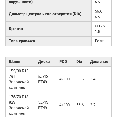
окружности)
мм
56.6
Диаметр центрального отверстия (DIA)
мм
M12 x
Крепеж
1.5
Типа крепежа
Болт
Шины
Диски
PCD
Dia
Давление
155/80 R13
79T
5Jx13
4×100
56.6
2.4
Заводской
ET49
комплект
175/70 R13
82S
5Jx13
4×100
56.6
2.2
Заводской
ET49
комплект