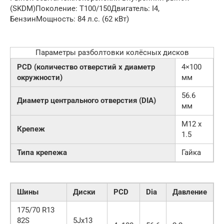
(SKDM)Поколение: T100/150Двигатель: I4,
БензинМощность: 84 л.с. (62 кВт)
Параметры разболтовки колёсных дисков
PCD (количество отверстий x диаметр
4×100
окружности)
мм
56.6
Диаметр центрального отверстия (DIA)
мм
M12 x
Крепеж
1.5
Типа крепежа
Гайка
Шины
Диски
PCD
Dia
Давление
175/70 R13
82S
5Jx13