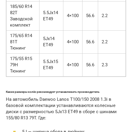
185/60 R14
82T
5.5Jx14
4×100
56.6
2.2
Заводской
ET49
комплект
175/65 R14
5Jx14
81T
4×100
56.6
2.2
ET49
Тюнинг
175/55 R15
5.5Jx15
79H
4×100
56.6
2.3
ET49
Тюнинг
Какие размеры колёс рекомендует устанавливать производитель
На автомобиль Daewoo Lanos T100/150 2008 1.3i в
базовой комплектации устанавливаются колесные
диски с размерностью 5Jx13 ET49 в сборе с шинами
155/80 R13 79T. Где:
5J — ширина обода в дюймах;