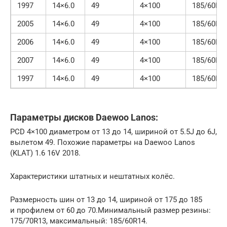
1997
14×6.0
49
4×100
185/60R1
2005
14×6.0
49
4×100
185/60R1
2006
14×6.0
49
4×100
185/60R1
2007
14×6.0
49
4×100
185/60R1
1997
14×6.0
49
4×100
185/60R1
Параметры дисков Daewoo Lanos:
PCD 4×100 диаметром от 13 до 14, шириной от 5.5J до 6J,
вылетом 49. Похожие параметры на Daewoo Lanos
(KLAT) 1.6 16V 2018.
Характеристики штатных и нештатных колёс.
Размерность шин от 13 до 14, шириной от 175 до 185
и профилем от 60 до 70.Минимальный размер резины:
175/70R13, максимальный: 185/60R14.