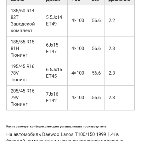
185/60 R14
82T
5.5Jx14
4×100
56.6
2.2
Заводской
ET49
комплект
185/55 R15
6Jx15
81H
4×100
56.6
2.3
ET47
Тюнинг
195/45 R16
6.5Jx16
78V
4×100
56.6
2.3
ET45
Тюнинг
205/45 R16
7Jx16
79V
4×100
56.6
2.3
ET42
Тюнинг
Какие размеры колёс рекомендует устанавливать производитель
На автомобиль Daewoo Lanos T100/150 1999 1.4i в
базовой комплектации устанавливаются колесные