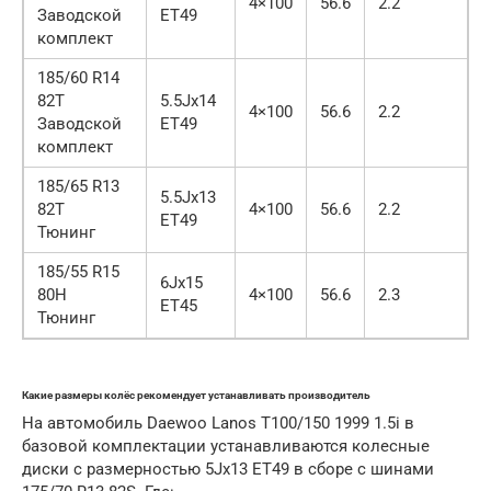
4×100
56.6
2.2
Заводской
ET49
комплект
185/60 R14
82T
5.5Jx14
4×100
56.6
2.2
Заводской
ET49
комплект
185/65 R13
5.5Jx13
82T
4×100
56.6
2.2
ET49
Тюнинг
185/55 R15
6Jx15
80H
4×100
56.6
2.3
ET45
Тюнинг
Какие размеры колёс рекомендует устанавливать производитель
На автомобиль Daewoo Lanos T100/150 1999 1.5i в
базовой комплектации устанавливаются колесные
диски с размерностью 5Jx13 ET49 в сборе с шинами