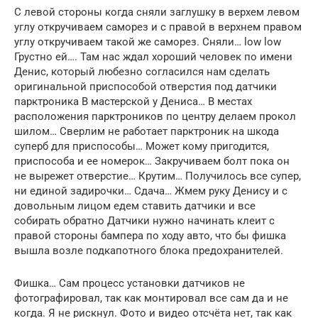
С левой стороны когда сняли заглушку в верхем левом
углу откручиваем саморез и с правой в верхнем правом
углу откручиваем такой же саморез. Сняли… low low
Грустно ей…. Там нас ждал хороший человек по имени
Денис, который любезно согласился нам сделать
оригинальной приспособой отверстия под датчики
парктроника В мастерской у Дениса… В местах
расположения парктроников по центру делаем прокол
шилом… Сверлим не работает парктроник на шкода
суперб для приспособы… Может кому пригодится,
приспособа и ее номерок… Закручиваем болт пока он
не вырежет отверстие… Крутим… Получилось все супер,
ни единой задирочки… Сдача… Жмем руку Денису и с
довольным лицом едем ставить датчики и все
собирать обратно Датчики нужно начинать клеит с
правой стороны бампера по ходу авто, что бы фишка
вышла возле подкапотного блока предохранителей.
Фишка… Сам процесс установки датчиков не
фотографировал, так как монтировал все сам да и не
когда. Я не рискнул. Фото и видео отсчёта нет, так как