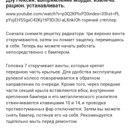
рацион. устанавливать.
www.youtube.com/watch?v=p3Q2KPIoP20index=33list=PL
pYsjEHSSgxC42Ky1tP3Di3U-aLKnkiOh горячий степлер.
Сначала снимите решетку радиатора: три верхних винта
откручиваются, затем он ломает защелку, перемещаясь
в себя. Теперь вы можете начать работать
непосредственно с бампером.
Головка 7 откручивает винты, которые крепят
переднюю часть крыльев. Для удобства эксплуатации
рулевое колесо поворачивается в обратном
направлении по очереди. Кроме того, через передние
части секций крыла вставляются вбок, внутренние
крепления бампера и его металлического усилителя
отвинчиваются клавишами 10 и 14, и проводка
противотуманных фар отключается. Затем вы можете
снять бампер, потянув его на себя. Рекомендуется
тщательно мыть перед ремонтом.