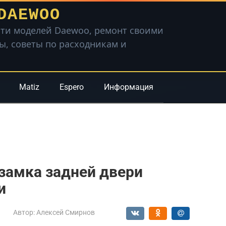
DAEWOO
ти моделей Daewoo, ремонт своими
вы, советы по расходникам и
Matiz
Espero
Информация
замка задней двери
и
Автор:
Алексей Смирнов