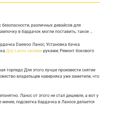
к безопасности, различных девайсов для
лампочку в бардачок могли поставить, такое …
ардачка Daewoo Ланос; Установка бачка
ака
Дэу Lanos своими
руками; Ремонт бокового
мая торпедо Для этого лучше произвести снятие
ожество владельцев наверняка уже заметили, что
понятно. Ланос от этого не стал дешевле, а вот у
е менее, подсветка бардачка в Ланосе делается