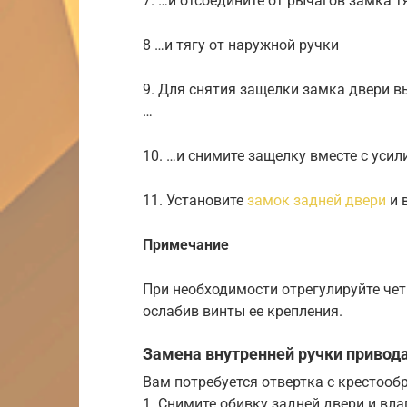
7. …и отсоедините от рычагов замка т
8 …и тягу от наружной ручки
9. Для снятия защелки замка двери в
…
10. …и снимите защелку вместе с усил
11. Установите
замок задней двери
и 
Примечание
При необходимости отрегулируйте че
ослабив винты ее крепления.
Замена внутренней ручки привод
Вам потребуется отвертка с крестооб
1. Снимите обивку задней двери и вла