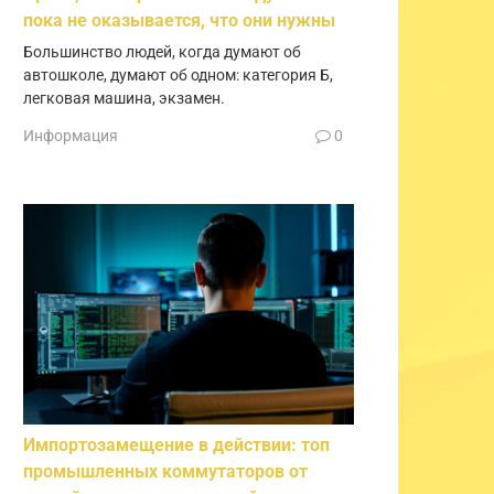
пока не оказывается, что они нужны
Большинство людей, когда думают об
автошколе, думают об одном: категория Б,
легковая машина, экзамен.
Информация
0
Импортозамещение в действии: топ
промышленных коммутаторов от