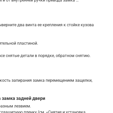
яги от внутренней ручки привода замка …
ыверните два винта ее крепления к стойке кузова
ительной пластиной.
все снятые детали в порядке, обратном снятию.
ткость запирания замка перемещением защелки,
а замка задней двери
разным лезвием.
гозащитную пленку (см. «Снятие и установка