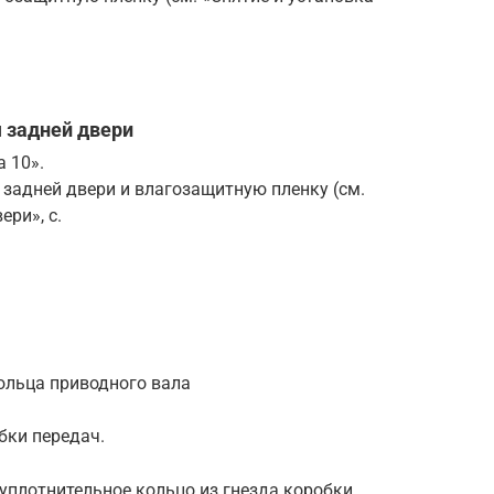
 задней двери
 10».
 задней двери и влагозащитную пленку (см.
ери», с.
ольца приводного вала
бки передач.
 уплотнительное кольцо из гнезда коробки