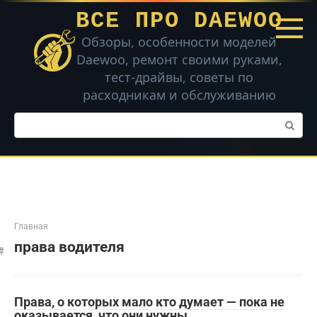
Перейти
ВСЕ ПРО DAEWOO
к
контенту
Обзоры, особенности моделей
Daewoo, ремонт своими руками,
тест-драйвы, советы по
расходникам и обслуживанию
Поиск:
Главная
права водителя
Права, о которых мало кто думает — пока не
оказывается, что они нужны