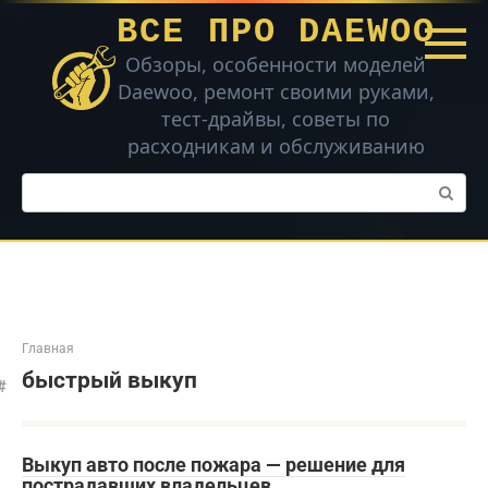
Перейти
ВСЕ ПРО DAEWOO
к
контенту
Обзоры, особенности моделей
Daewoo, ремонт своими руками,
тест-драйвы, советы по
расходникам и обслуживанию
Поиск:
Главная
быстрый выкуп
Выкуп авто после пожара — решение для
пострадавших владельцев