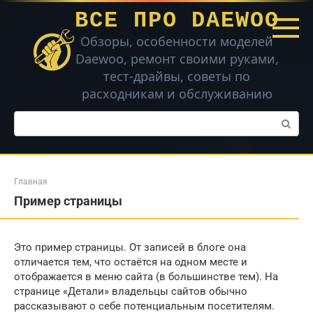
Перейти
ВСЕ ПРО DAEWOO
к
контенту
Обзоры, особенности моделей
Daewoo, ремонт своими руками,
тест-драйвы, советы по
расходникам и обслуживанию
Поиск:
Главная
Пример страницы
Это пример страницы. От записей в блоге она
отличается тем, что остаётся на одном месте и
отображается в меню сайта (в большинстве тем). На
странице «Детали» владельцы сайтов обычно
рассказывают о себе потенциальным посетителям.