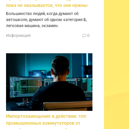
пока не оказывается, что они нужны
Большинство людей, когда думают об
автошколе, думают об одном: категория Б,
легковая машина, экзамен.
Информация
0
Импортозамещение в действии: топ
промышленных коммутаторов от