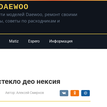
DAEWOO
ти моделей Daewoo, ремонт своими
вы, советы по расходникам и
Matiz
Espero
Информация
стекло део нексия
Автор:
Алексей Смирнов