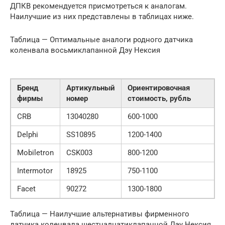
ДПКВ рекомендуется присмотреться к аналогам.
Наилучшие из них представлены в таблицах ниже.
Таблица — Оптимальные аналоги родного датчика
коленвала восьмиклапанной Дэу Нексия
Бренд
Артикульный
Ориентировочная
фирмы
номер
стоимость, рубль
CRB
13040280
600-1000
Delphi
SS10895
1200-1400
Mobiletron
CSK003
800-1200
Intermotor
18925
750-1100
Facet
90272
1300-1800
Таблица — Наилучшие альтернативы фирменного
датчика коленвала шестнадцатиклапанной Дэу Нексия